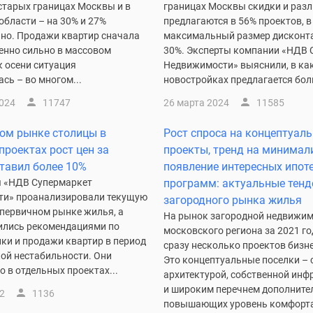
старых границах Москвы и в
границах Москвы скидки и раз
бласти – на 30% и 27%
предлагаются в 56% проектов, в
нно. Продажи квартир сначала
максимальный размер дисконта
енно сильно в массовом
30%. Эксперты компании «НДВ 
 к осени ситуация
Недвижимости» выяснили, в ка
сь – во многом...
новостройках предлагается бол
2024
11747
26 марта 2024
11585
ом рынке столицы в
Рост спроса на концептуал
проектах рост цен за
проекты, тренд на минимал
тавил более 10%
появление интересных ипот
 «НДВ Супермаркет
программ: актуальные тенд
и» проанализировали текущую
загородного рынка жилья
 первичном рынке жилья, а
На рынок загородной недвижи
ились рекомендациями по
московского региона за 2021 г
ки и продажи квартир в период
сразу несколько проектов бизне
ой нестабильности. Они
Это концептуальные поселки – 
о в отдельных проектах...
архитектурой, собственной инф
и широким перечнем дополните
2
1136
повышающих уровень комфорта