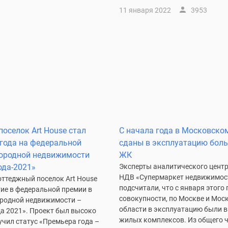
11 января 2022
3953
поселок Art House стал
С начала года в Московско
года на федеральной
сданы в эксплуатацию боль
городной недвижимости
ЖК
ода-2021»
Эксперты аналитического цент
НДВ «Супермаркет недвижимос
оттеджный поселок Art House
подсчитали, что с января этого г
ие в федеральной премии в
совокупности, по Москве и Мос
ородной недвижимости –
области в эксплуатацию были 
да 2021». Проект был высоко
жилых комплексов. Из общего 
учил статус «Премьера года –