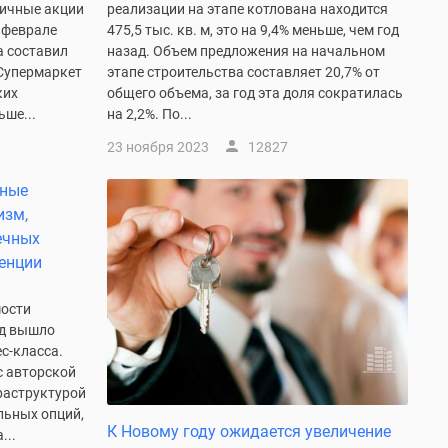
личные акции
реализации на этапе котлована находится
 феврале
475,5 тыс. кв. м, это на 9,4% меньше, чем год
 составил
назад. Объем предложения на начальном
Супермаркет
этапе строительства составляет 20,7% от
ких
общего объема, за год эта доля сократилась
ьше...
на 2,2%. По...
23 ноября 2023
12827
ьные
изм,
ечных
енции
мости
од вышло
с-класса.
с авторской
раструктурой
льных опций,
К Новому году ожидается увеличение
...