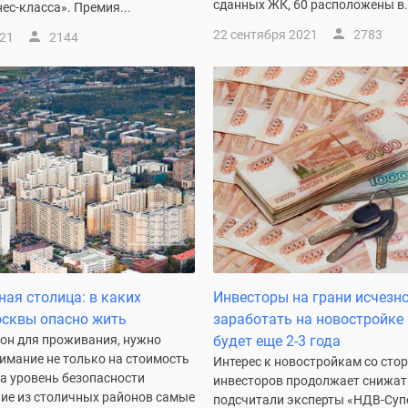
сданных ЖК, 60 расположены в.
ес-класса». Премия...
22 сентября 2021
2783
021
2144
ая столица: в каких
Инвесторы на грани исчезн
сквы опасно жить
заработать на новостройке
он для проживания, нужно
будет еще 2-3 года
имание не только на стоимость
Интерес к новостройкам со сто
на уровень безопасности
инвесторов продолжает снижат
кие из столичных районов самые
подсчитали эксперты «НДВ-Суп