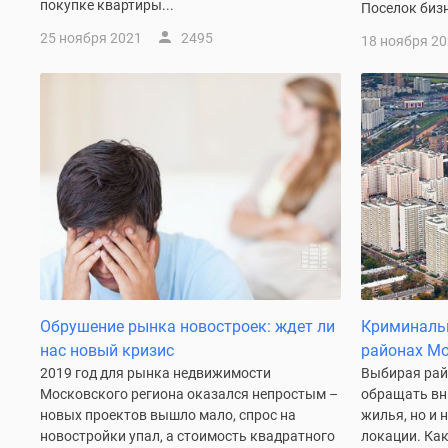
покупке квартиры...
Поселок бизн
до
41%
25 ноября 2021
2495
18 ноября 2
Видео
360°
новостроек
Субсидированная
застройщиком
Rutube
Поиск
дома
в
Москве
Программа
реновации
в
Москве
Обрушение рынка новостроек: ждет ли
Криминальн
Новостройки
нас новый кризис
районах Мо
премиум-
2019 год для рынка недвижимости
Выбирая рай
класса
Московского региона оказался непростым –
обращать вн
Новостройки
новых проектов вышло мало, спрос на
жилья, но и 
бизнес-
класса
новостройки упал, а стоимость квадратного
локации. Ка