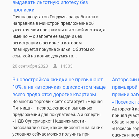
новостроек
выдавать льготную ипотеку без
Эксперты
прописки
и
Группа депутатов Госдумы разработала и
авторы
направила в Минстрой предложение об
О
ужесточении программы льготной ипотеки, а
проекте
именно — о запрете ее выдачи без
Контакты
регистрации в регионе, в котором
Реклама
планируется покупка жилья. Об этом со
на
ссылкой на копию документа...
сайте
Vk
20 сентября 2023
14303
Дзен
Машино-
В новостройках скидки не превышают
Авторский 
места
10%, а на «вторичке» с дисконтом чаще
премьерой 
Апартаменты
всего продаются дорогие квартиры
премии за
#траншевая
ипотека
Во многих торговых сетях стартует «Черная
«Поселок г
#рассрочка
Пятница» – период скидок и выгодных
Авторский к
ИТ-
предложений для покупателей. А эксперты
принял участ
ипотека
«НДВ-Супермаркет Недвижимости»
области заг
Квартиры
рассказали о том, какой дисконт и на каких
«Поселок го
со
условиях сейчас можно получить при
оценен и пол
скидками