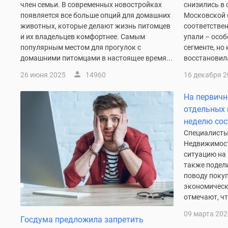
член семьи. В современных новостройках
снизились в 
комнатные
появляется все больше опций для домашних
Московской о
Квартиры
животных, которые делают жизнь питомцев
соответстве
на
и их владельцев комфортнее. Самым
упали – особ
карте
Ипотечный
популярным местом для прогулок с
сегменте, но
калькулятор
домашними питомцами в настоящее время...
восстановила
Семейная
26 июня 2025
14960
16 декабря 
ипотека
Военная
На первичн
ипотека
Банки
отдельных 
и
неделю сос
программы
Специалисты
Медиа
Недвижимост
Новости
ситуацию на
недвижимости
также подел
Мнение
поводу покуп
эксперта
экономическ
Аналитика
отмечают, чт
рынка
Покупателю
09 марта 202
Госдума предложила запретить
Экспертиза