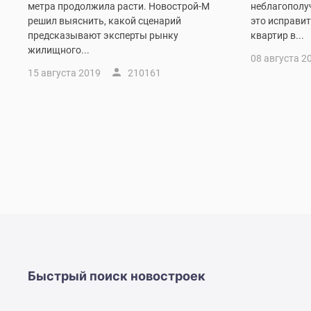
Рассрочка
метра продолжила расти. Новострой-М
неблагополу
Траншевая
решил выяснить, какой сценарий
это исправит
ипотека
предсказывают эксперты рынку
квартир в...
Дома
жилищного...
08 августа 2
и
15 августа 2019
210161
коттеджи
Коттеджные
поселки
в
Новой
Москве
Готовые
коттеджные
поселки
Строящиеся
коттеджные
поселки
Коттеджные
поселки
в
Быстрый поиск новостроек
лесу
Коттеджные