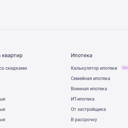
 квартир
Ипотека
со скидками
Калькулятор ипотеки
Он
Семейная ипотека
Военная ипотека
ные
ИТ-ипотека
ные
От застройщика
ные
В рассрочку