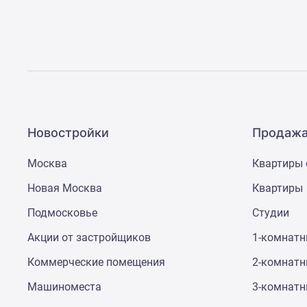
поселки
у
водоема
Коттеджные
поселки
в
ипотеку
Бизнес-
центры
Коттеджи
Новостройки
Продажа
Скидки
и
Москва
Квартиры 
акции
Макс
Новая Москва
Квартиры
Подмосковье
Студии
Акции от застройщиков
1-комнат
Коммерческие помещения
2-комнат
Машиноместа
3-комнат