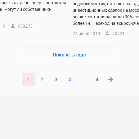
чные, как девелоперы пытаются
недвижимости», пять лет назад
ь, могут ли собственники
инвестиционных сделок на мос
рынке составляла около 30%, се
более 14. Переход на эскроу-счет
019
638273
24 июня 2019
40421
Показать ещё
1
2
3
4
...
4