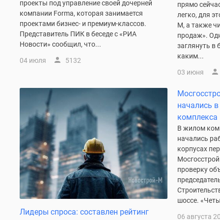
проекты под управление своей дочерней
прямо сейча
комнатные
компании Forma, которая занимается
легко, для э
Квартиры
проектами бизнес- и премиум-классов.
М, а также ч
на
Представитель ПИК в беседе с «РИА
продаж». Од
карте
Новости» сообщил, что...
Ипотечный
заглянуть в 
калькулятор
каким...
04 июля
5132
Семейная
03 июня
ипотека
Военная
Мосгосстр
ипотека
Банки
начались в
и
комплекса
программы
В жилом ком
Медиа
начались ра
Новости
корпусах пер
недвижимости
Мосгосстрой
Мнение
проверку об
эксперта
председател
Аналитика
Строительст
рынка
шоссе. «Четы
Покупателю
Лидеры спроса: составлен рейтинг
Экспертиза
06 августа 2