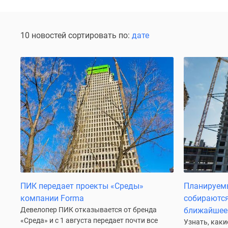
Специальные
предложения
Коммерческие
помещения
10 новостей сортировать по:
дате
Продавцы
и
застройщики
Панорамы
новостроек
Видеообзор
новостроек
Экспертиза
новостроек
Экология
Москвы
и
Подмосковья
Студии
1-
ПИК передает проекты «Среды»
Планируемы
комнатные
компании Forma
собираются
2-
Девелопер ПИК отказывается от бренда
ближайшее
комнатные
«Среда» и с 1 августа передает почти все
Узнать, каки
3-