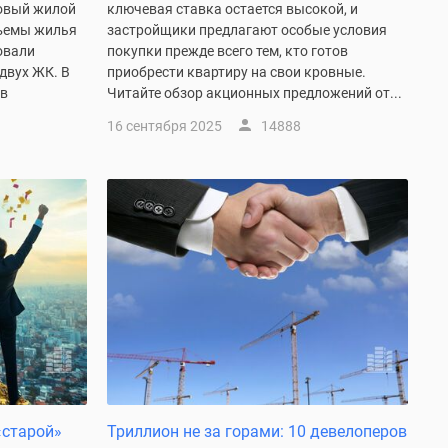
овый жилой
ключевая ставка остается высокой, и
бъемы жилья
застройщики предлагают особые условия
овали
покупки прежде всего тем, кто готов
двух ЖК. В
приобрести квартиру на свои кровные.
 в
Читайте обзор акционных предложений от...
16 сентября 2025
14888
«старой»
Триллион не за горами: 10 девелоперов