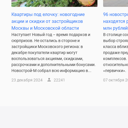
до
41%
Квартиры под елочку: новогодние
96 новостр
Видео
акции и скидки от застройщиков
находятся 
360°
новостроек
Москвы и Московской области
млн рублей
Субсидированная
Наступает Новый год – время подарков и
В столице с
застройщиком
сюрпризов. Не остались в стороне и
выбор строя
Rutube
застройщики Московского региона: в
класса вблиз
Поиск
декабре покупатели квартир могут
продаже пре
дома
воспользоваться акциями, скидками,
комплексов.
в
рассрочками и дополнительными бонусами.
относительн
Москве
Новострой-М собрал всю информацию в...
«первички». 
Программа
реновации
23 декабря 2024
22241
07 октября 
в
Москве
Новостройки
премиум-
класса
Новостройки
бизнес-
класса