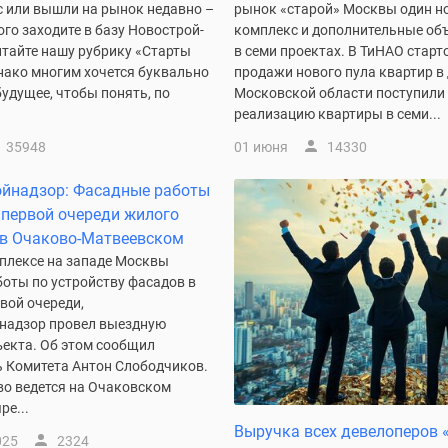
с или вышли на рынок недавно –
рынок «старой» Москвы один н
того заходите в базу Новострой-
комплекс и дополнительные о
итайте нашу рубрику «Старты
в семи проектах. В ТиНАО старт
нако многим хочется буквально
продажи нового пула квартир в 
будущее, чтобы понять, по
Московской области поступили
реализацию квартиры в семи...
35948
01 июня
14330
ойнадзор: Фасадные работы
 первой очереди жилого
 в Очаково-Матвеевском
плексе на западе Москвы
боты по устройству фасадов в
вой очереди,
надзор провел выездную
ъекта. Об этом сообщил
ь Комитета Антон Слободчиков.
во ведется на Очаковском
ре...
Выручка всех девелоперов 
025
2324