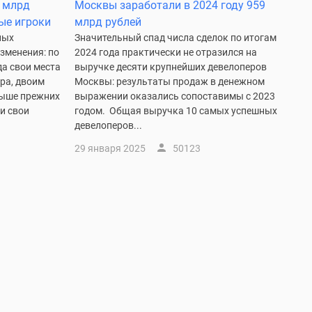
0 млрд
Москвы заработали в 2024 году 959
ые игроки
млрд рублей
ных
Значительный спад числа сделок по итогам
зменения: по
2024 года практически не отразился на
да свои места
выручке десяти крупнейших девелоперов
ра, двоим
Москвы: результаты продаж в денежном
выше прежних
выражении оказались сопоставимы с 2023
и свои
годом. Общая выручка 10 самых успешных
девелоперов...
29 января 2025
50123