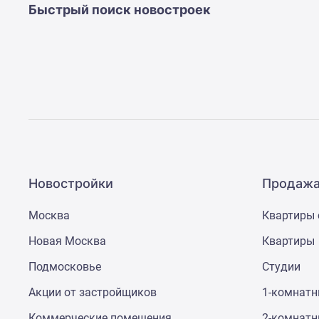
Рассрочка
Быстрый поиск новостроек
Траншевая
ипотека
Дома
и
коттеджи
Коттеджные
поселки
в
Новой
Москве
Готовые
коттеджные
Новостройки
Продажа
поселки
Строящиеся
Москва
Квартиры 
коттеджные
поселки
Новая Москва
Квартиры
Коттеджные
поселки
Подмосковье
Студии
в
лесу
Акции от застройщиков
1-комнат
Коттеджные
Коммерческие помещения
2-комнат