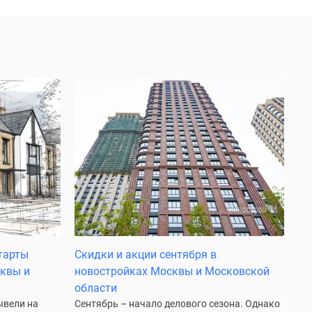
тарты
Скидки и акции сентября в
сквы и
новостройках Москвы и Московской
области
ывели на
Сентябрь – начало делового сезона. Однако