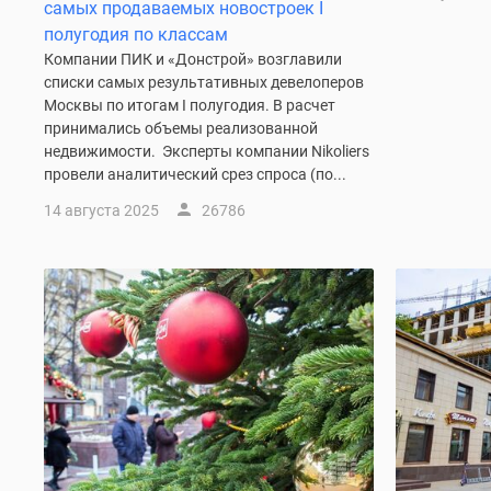
новостроек
самых продаваемых новостроек I
Эксперты
полугодия по классам
и
Компании ПИК и «Донстрой» возглавили
авторы
списки самых результативных девелоперов
О
Москвы по итогам I полугодия. В расчет
проекте
принимались объемы реализованной
Контакты
недвижимости. Эксперты компании Nikoliers
Реклама
провели аналитический срез спроса (по...
на
сайте
14 августа 2025
26786
Vk
Дзен
Машино-
места
Апартаменты
#траншевая
ипотека
#рассрочка
ИТ-
ипотека
Квартиры
со
скидками