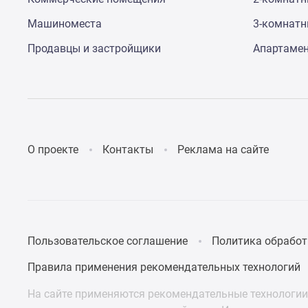
поселки
у
Машиноместа
3-комнат
водоема
Коттеджные
Продавцы и застройщики
Апартаме
поселки
в
ипотеку
Бизнес-
центры
Коттеджи
Скидки
О проекте
Контакты
Реклама на сайте
и
акции
Макс
Пользовательское соглашение
Политика обработ
Правила применения рекомендательных технологий
На сайте применяются рекомендательные технологии 