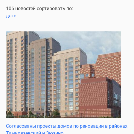
Специальные
106 новостей сортировать по:
предложения
дате
Коммерческие
помещения
Продавцы
и
застройщики
Панорамы
новостроек
Видеообзор
новостроек
Экспертиза
новостроек
Экология
Москвы
и
Подмосковья
Согласованы проекты домов по реновации в районах
Студии
Тимирязевский и Зюзино