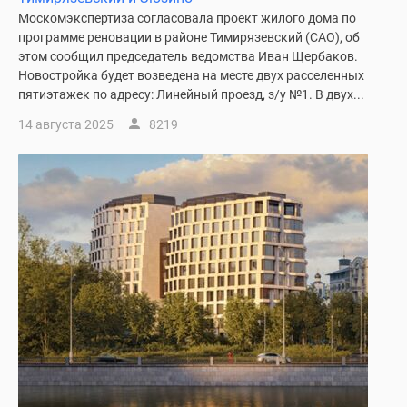
1-
Москомэкспертиза согласовала проект жилого дома по
комнатные
программе реновации в районе Тимирязевский (САО), об
2-
этом сообщил председатель ведомства Иван Щербаков.
комнатные
Новостройка будет возведена на месте двух расселенных
3-
пятиэтажек по адресу: Линейный проезд, з/у №1. В двух...
комнатные
14 августа 2025
8219
Квартиры
на
карте
Ипотечный
калькулятор
Семейная
ипотека
Военная
ипотека
Банки
и
программы
Медиа