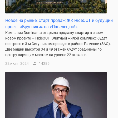
Дзен
Машино-
места
Новое на рынке: старт продаж ЖК HideOUT и будущий
Апартаменты
проект «Брусники» на «Павелецкой»
#траншевая
Компания Dominanta открыла продажу квартир в своем
ипотека
новом проекте — HideOUT. Элитный жилой комплекс будет
#рассрочка
построен в 3-м Сетуньском проезде в районе Раменки (ЗАО).
Две башни высотой 34 и 49 этажей будут соединены по
ИТ-
центру парящим мостом на уровне 22 этажа, в...
ипотека
Квартиры
22 июня 2024
14285
со
скидками
до
41%
Видео
360°
новостроек
Субсидированная