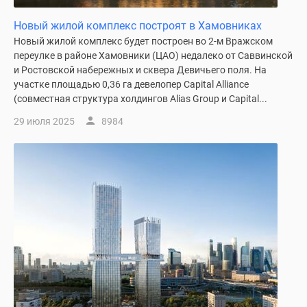
Новости
Новый жилой комплекс построят в Хамовниках
недвижимости
Новый жилой комплекс будет построен во 2-м Вражском
Мнение
переулке в районе Хамовники (ЦАО) недалеко от Саввинской
эксперта
и Ростовской набережных и сквера Девичьего поля. На
Аналитика
участке площадью 0,36 га девелопер Capital Alliance
рынка
(совместная структура холдингов Alias Group и Capital...
Покупателю
29 июля 2025
8984
Экспертиза
новостроек
Эксперты
и
авторы
О
проекте
Контакты
Реклама
на
сайте
Vk