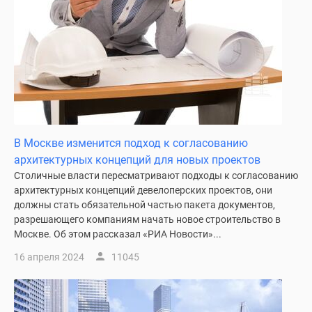
Дома
и
коттеджи
Коттеджные
поселки
в
Новой
Москве
В Москве изменится подход к согласованию
Готовые
архитектурных концепций для новых проектов
коттеджные
Столичные власти пересматривают подходы к согласованию
поселки
архитектурных концепций девелоперских проектов, они
Строящиеся
должны стать обязательной частью пакета документов,
коттеджные
разрешающего компаниям начать новое строительство в
поселки
Москве. Об этом рассказал «РИА Новости»...
Коттеджные
16 апреля 2024
11045
поселки
в
лесу
Коттеджные