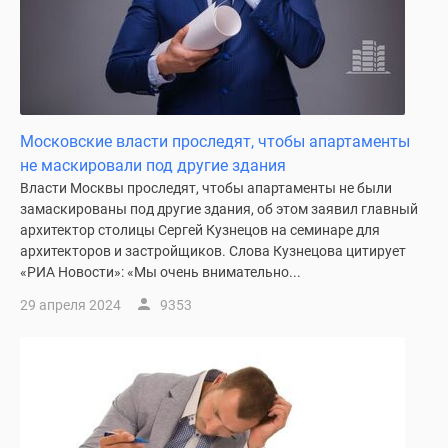
застройщиком
Rutube
Поиск
дома
в
Москве
Московские власти проследят, чтобы апартаменты
Программа
не маскировали под другие здания
реновации
Власти Москвы проследят, чтобы апартаменты не были
в
замаскированы под другие здания, об этом заявил главный
Москве
архитектор столицы Сергей Кузнецов на семинаре для
Новостройки
архитекторов и застройщиков. Слова Кузнецова цитирует
премиум-
«РИА Новости»: «Мы очень внимательно...
класса
29 апреля 2024
9353
Новостройки
бизнес-
класса
Рассрочка
Траншевая
ипотека