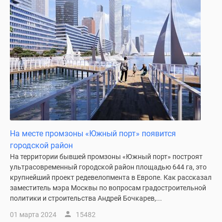
поселки
у
водоема
Коттеджные
поселки
в
ипотеку
Бизнес-
центры
Коттеджи
Скидки
На месте промзоны «Южный порт» появится
и
городской район
акции
На территории бывшей промзоны «Южный порт» построят
Макс
ультрасовременный городской район площадью 644 га, это
крупнейший проект редевелопмента в Европе. Как рассказал
заместитель мэра Москвы по вопросам градостроительной
политики и строительства Андрей Бочкарев,...
01 марта 2024
15482