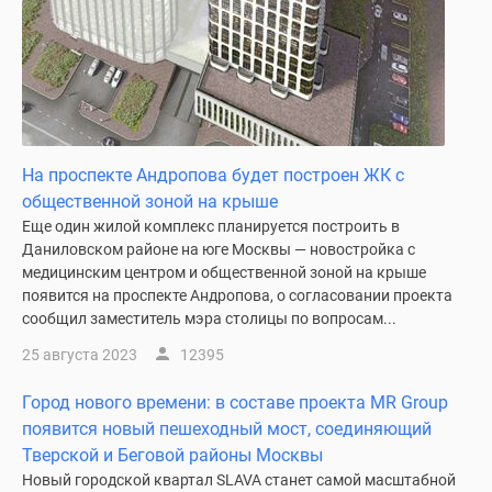
На проспекте Андропова будет построен ЖК с
общественной зоной на крыше
Еще один жилой комплекс планируется построить в
Даниловском районе на юге Москвы — новостройка с
медицинским центром и общественной зоной на крыше
появится на проспекте Андропова, о согласовании проекта
сообщил заместитель мэра столицы по вопросам...
25 августа 2023
12395
Город нового времени: в составе проекта MR Group
появится новый пешеходный мост, соединяющий
Тверской и Беговой районы Москвы
Новый городской квартал SLAVA станет самой масштабной