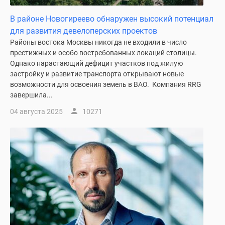
Новости
В районе Новогиреево обнаружен высокий потенциал
недвижимости
для развития девелоперских проектов
Мнение
Районы востока Москвы никогда не входили в число
эксперта
престижных и особо востребованных локаций столицы.
Аналитика
Однако нарастающий дефицит участков под жилую
рынка
застройку и развитие транспорта открывают новые
Покупателю
возможности для освоения земель в ВАО. Компания RRG
Экспертиза
завершила...
новостроек
04 августа 2025
10271
Эксперты
и
авторы
О
проекте
Контакты
Реклама
на
сайте
Vk