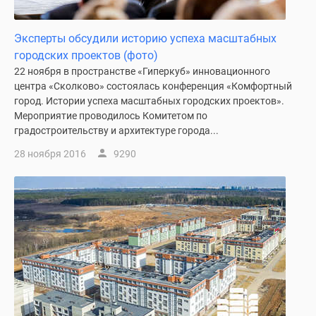
поселки
у
Эксперты обсудили историю успеха масштабных
водоема
городских проектов (фото)
Коттеджные
22 ноября в пространстве «Гиперкуб» инновационного
поселки
центра «Сколково» состоялась конференция «Комфортный
в
город. Истории успеха масштабных городских проектов».
Мероприятие проводилось Комитетом по
ипотеку
градостроительству и архитектуре города...
Бизнес-
центры
28 ноября 2016
9290
Коттеджи
Скидки
и
акции
Макс