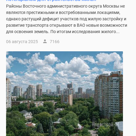
1-
Районы Восточного административного округа Москвы не
комнатные
являются престижными и востребованными локациями,
2-
однако растущий дефицит участков под жилую застройку и
комнатные
развитие транспорта открывают в ВАО новые возможности
3-
для освоения земель. По итогам исследования жилого...
комнатные
06 августа 2025
7166
Квартиры
на
карте
Ипотечный
калькулятор
Семейная
ипотека
Военная
ипотека
Банки
и
программы
Медиа