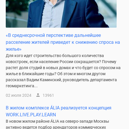
Дзен
Машино-
места
Апартаменты
#траншевая
«В среднесрочной перспективе дальнейшее
ипотека
расселение жителей приведет к снижению спроса на
#рассрочка
жилье»
ИТ-
Для кого идет строительство большого количества
ипотека
новостроек, если население России сокращается? Почему
растет доля студий в новых домах и что будет со спросом на
Квартиры
жилье в ближайшие годы? Об этом и многом другом
со
рассказал Вадим Каминский, руководитель департамента
скидками
геомаркетинга...
до
02 июля 2024
13961
41%
Видео
В жилом комплексе ÁLIA реализуется концепция
360°
WORK.LIVE.PLAY.LEARN
новостроек
В новом жилом районе ÁLIA на северо-западе Москвы
Субсидированная
активно ведется подбор арендаторов коммерческих