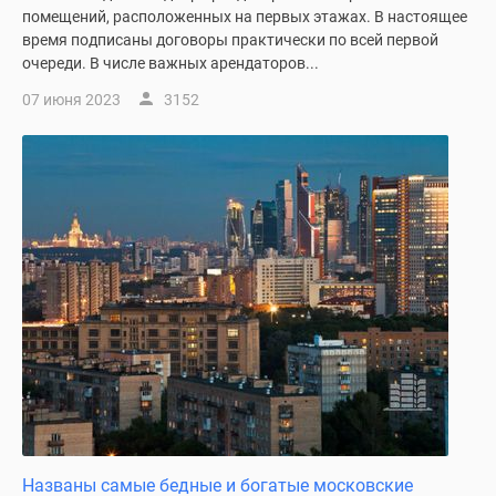
застройщиком
помещений, расположенных на первых этажах. В настоящее
Rutube
время подписаны договоры практически по всей первой
Поиск
очереди. В числе важных арендаторов...
дома
07 июня 2023
3152
в
Москве
Программа
реновации
в
Москве
Новостройки
премиум-
класса
Новостройки
бизнес-
класса
Рассрочка
Траншевая
ипотека
Названы самые бедные и богатые московские