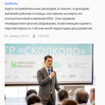
Дома
районы
и
Карту потребительских расходов (а значит, и доходов)
жителей районов столицы составили эксперты из
коттеджи
консалтинговой компании RRG. Они провели
Коттеджные
геомаркетинговое исследование, позволяющее оценить
поселки
перспективность той или иной территории для развития...
в
01 ноября 2019
159752
Новой
Москве
Готовые
коттеджные
поселки
Строящиеся
коттеджные
поселки
Коттеджные
поселки
в
лесу
Коттеджные