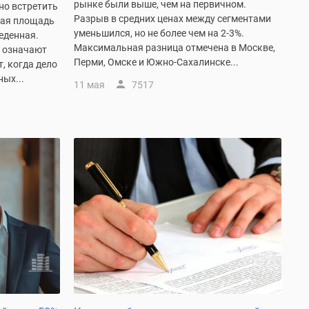
рынке были выше, чем на первичном.
но встретить
Разрыв в средних ценах между сегментами
щая площадь
уменьшился, но не более чем на 2-3%.
еденная.
Максимальная разница отмечена в Москве,
о означают
Перми, Омске и Южно-Сахалинске...
т, когда дело
ых...
11 мая
7517