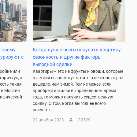
 почему
Когда лучше всего покупать квартиру:
курируют с
сезонность и другие факторы
выгодной сделки
тройке или
Квартиры – это не фрукты и овощи, которые
торичку», а
в летний сезон могут стоить в несколько раз
 есть такая
дешевле, чем зимой. Тем не менее, если
 в Москве
приобрести жилье в «правильное» время
цифический
года, то можно получить существенную
скидку. О том, когда выгоднее всего
покупать...
22 ноября 2023
130529