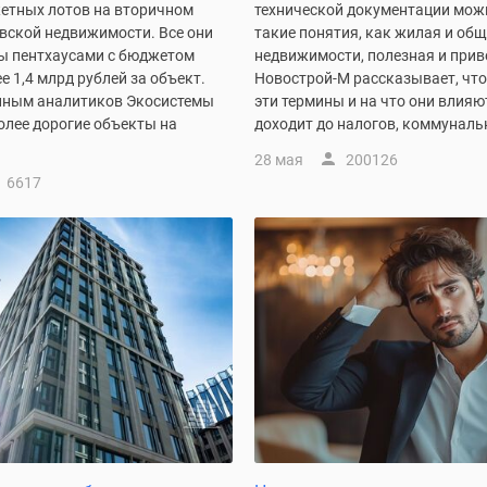
тных лотов на вторичном
технической документации мож
вской недвижимости. Все они
такие понятия, как жилая и об
ы пентхаусами с бюджетом
недвижимости, полезная и прив
е 1,4 млрд рублей за объект.
Новострой-М рассказывает, чт
нным аналитиков Экосистемы
эти термины и на что они влияю
более дорогие объекты на
доходит до налогов, коммунальн
28 мая
200126
6617