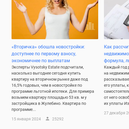
Рассрочка
Траншевая
ипотека
Дома
и
коттеджи
Коттеджные
поселки
«Вторичка» обошла новостройки:
Как рассчи
в
доступнее по первому взносу,
недвижимос
Новой
Москве
экономичнее по выплатам
формула, л
Готовые
Эксперты Vysotsky Estate подсчитали,
Каждый год 
коттеджные
насколько выгоднее сегодня купить
на недвижим
поселки
квартиру на вторичном рынке даже под
рассказывает
Строящиеся
16,5% годовых, чем в новостройке по
его уплаты, 
коттеджные
программе льготной ипотеки. Для примера
самостоятел
поселки
возьмем квартиру площадью 53 кв. м у
от него осво
Коттеджные
застройщика в Жулебино. Квартира по
их уплаты Из 
поселки
программе...
в
27 декабря 
лесу
15 января 2024
25292
Коттеджные