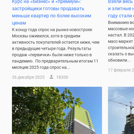
Курс на «бизнес» и «премиум»:
Взяли весь
новостроек
Эксперты
застройщики готовы продавать
и элитные 
и
меньше квартир по более высоким
году стали
авторы
ценам
Вниманию все
О
массовые но
К концу года спрос на рынке новостроек
проекте
настал. В 20
Москвы оживился, хотя в среднем
Контакты
масс-маркет 
активность покупателей остается ниже, чем
Реклама
строительной
в предыдущие четыре года. Результаты
на
сказать о в
продаж «первички» были ниже только в
сайте
обновили...
Vk
пандемию. По предварительным итогам 11
Дзен
месяцев 2025 года спрос на...
17 февраля 
Машино-
26 декабря 2025
18200
места
Апартаменты
#траншевая
ипотека
#рассрочка
ИТ-
ипотека
Квартиры
со
скидками