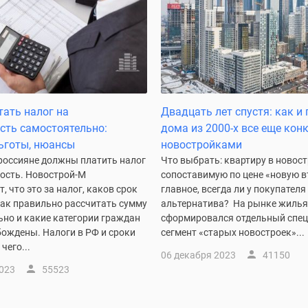
тать налог на
Двадцать лет спустя: как и
ть самостоятельно:
дома из 2000-х все еще кон
ьготы, нюансы
новостройками
россияне должны платить налог
Что выбрать: квартиру в новос
ость. Новострой-М
сопоставимую по цене «новую в
, что это за налог, каков срок
главное, всегда ли у покупателя
как правильно рассчитать сумму
альтернатива? На рынке жилья
ьно и какие категории граждан
сформировался отдельный спе
бождены. Налоги в РФ и сроки
сегмент «старых новостроек»...
чего...
06 декабря 2023
41150
2023
55523