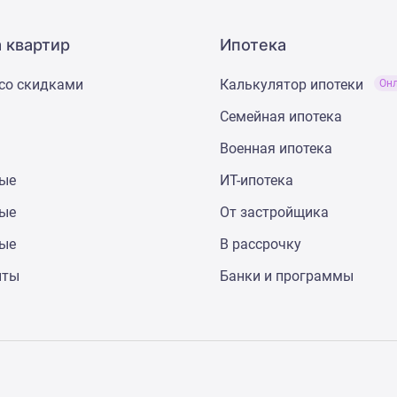
 квартир
Ипотека
со скидками
Калькулятор ипотеки
Он
Семейная ипотека
Военная ипотека
ные
ИТ-ипотека
ные
От застройщика
ные
В рассрочку
нты
Банки и программы