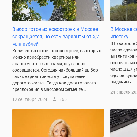
до
41%
Видео
360°
Выбор готовых новостроек в Москве
В Москве с
новостроек
Субсидированная
сокращается, но есть варианты от 5,2
ипотеку
застройщиком
млн рублей
В I квартале
Rutube
число сделок
Количество готовых новостроек, в которых
Поиск
аналитиков 
можно приобрести квартиры или
дома
основанных н
апартаменты с ключами, неуклонно
в
число ДДУ у
сокращается. Сегодня наибольший выбор
Москве
сделок купли
таких вариантов есть у покупателей
Программа
выданных...
дорогого жилья. Тогда как доля готового
реновации
предложения в массовом сегменте...
в
24 апреля 20
Москве
12 сентября 2024
8651
Новостройки
премиум-
класса
Новостройки
бизнес-
класса