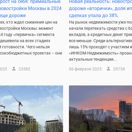
 рост на себя: премиальные
Новая реальность: новостр
новостройки Москвы в 2024
дороже «вторички», доля ип
 еще дороже
сделках упала до 38%
х, кто ждал снижения цен на
На рынок недвижимости уже по
востройки Москвы: момент
начали перетекать средства с 
24 году «первичка» сегмента
вкладов, а кредитных денег при
дешевела на всех стадиях
все меньше. Среди альтернатив
 готовности. Чего нельзя
лишь 15% проходят с участием 
ысокобюджетных проектах – они
«ИНКОМ-Недвижимость» проан
актуальные тенденции...
2025
23582
06 февраля 2025
29738