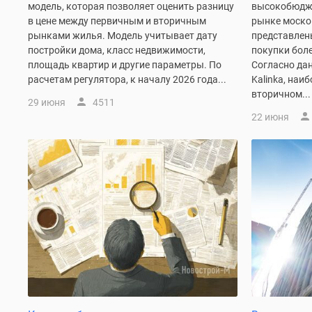
модель, которая позволяет оценить разницу
высокобюдже
комнатные
в цене между первичным и вторичным
рынке моско
Квартиры
рынками жилья. Модель учитывает дату
представлен
на
постройки дома, класс недвижимости,
покупки боле
карте
Ипотечный
площадь квартир и другие параметры. По
Согласно да
калькулятор
расчетам регулятора, к началу 2026 года...
Kalinka, наи
Семейная
вторичном...
29 июня
4511
ипотека
22 июня
Военная
ипотека
Банки
и
программы
Медиа
Новости
недвижимости
Мнение
эксперта
Аналитика
рынка
Покупателю
Экспертиза