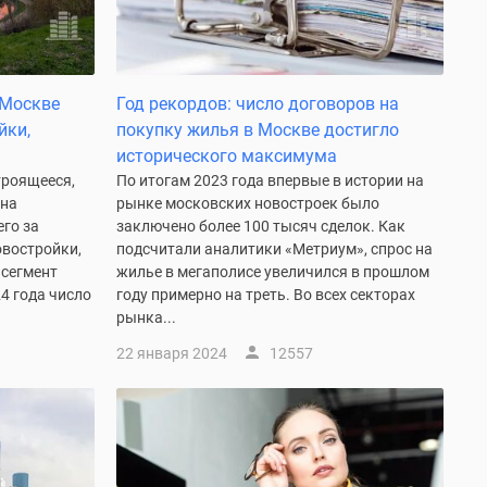
 Москве
Год рекордов: число договоров на
йки,
покупку жилья в Москве достигло
исторического максимума
троящееся,
По итогам 2023 года впервые в истории на
 на
рынке московских новостроек было
его за
заключено более 100 тысяч сделок. Как
овостройки,
подсчитали аналитики «Метриум», спрос на
 сегмент
жилье в мегаполисе увеличился в прошлом
4 года число
году примерно на треть. Во всех секторах
рынка...
22 января 2024
12557