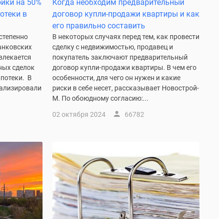
ойки на 50%
Когда необходим предварительный
отеки в
договор купли-продажи квартиры и как
его правильно составить
степенно
В некоторых случаях перед тем, как провести
банковских
сделку с недвижимостью, продавец и
влекается
покупатель заключают предварительный
ных сделок
договор купли-продажи квартиры. В чем его
ипотеки. В
особенности, для чего он нужен и какие
ализировали
риски в себе несет, рассказывает Новострой-
М. По обоюдному согласию:...
02 октября 2024
66782