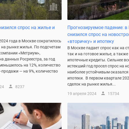
низился спрос на жилье и
Прогнозируемое падение: в
снизился спрос на новостро
 2024 года в Москве сократилось
«вторичку» и ипотеку
 на рынке жилья. По подсчетам
В Москве падает спрос как на с
компании «Метриум»,
так и на готовое жилье, а также
а данных Росреестра, за год
ипотечные кредиты. Сильнее вс
меньшилось на 12%, количество
истекший год просел спрос на н
-продажи — на 9%, количество
наиболее устойчивым оказался
ипотеки. В первом квартале 202
сделок на рынке жилья...
24
8237
19 апреля 2024
15734