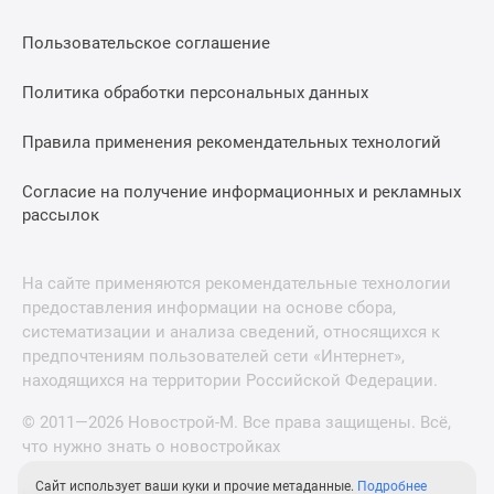
Дома
и
Пользовательское соглашение
коттеджи
Политика обработки персональных данных
Коттеджные
поселки
Правила применения рекомендательных технологий
в
Новой
Согласие на получение информационных и рекламных
Москве
рассылок
Готовые
коттеджные
поселки
На сайте применяются рекомендательные технологии
Строящиеся
предоставления информации на основе сбора,
систематизации и анализа сведений, относящихся к
коттеджные
предпочтениям пользователей сети «Интернет»,
поселки
находящихся на территории Российской Федерации.
Коттеджные
поселки
© 2011—2026 Новострой-М. Все права защищены. Всё,
в
что нужно знать о новостройках
лесу
Сайт использует ваши куки и прочие метаданные.
Подробнее
Коттеджные