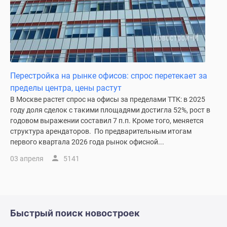
Дзен
Машино-
места
Апартаменты
#траншевая
ипотека
Перестройка на рынке офисов: спрос перетекает за
#рассрочка
пределы центра, цены растут
ИТ-
В Москве растет спрос на офисы за пределами ТТК: в 2025
ипотека
году доля сделок с такими площадями достигла 52%, рост в
Квартиры
годовом выражении составил 7 п.п. Кроме того, меняется
структура арендаторов. По предварительным итогам
со
первого квартала 2026 года рынок офисной...
скидками
до
03 апреля
5141
41%
Видео
360°
новостроек
Быстрый поиск новостроек
Субсидированная