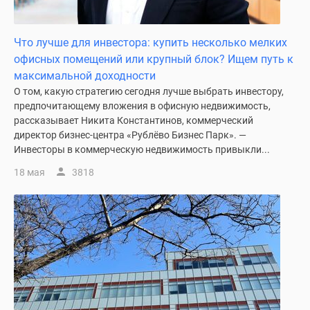
Новости
недвижимости
Что лучше для инвестора: купить несколько мелких
Мнение
офисных помещений или крупный блок? Ищем путь к
эксперта
максимальной доходности
Аналитика
О том, какую стратегию сегодня лучше выбрать инвестору,
рынка
предпочитающему вложения в офисную недвижимость,
Покупателю
рассказывает Никита Константинов, коммерческий
Экспертиза
директор бизнес-центра «Рублёво Бизнес Парк». —
новостроек
Инвесторы в коммерческую недвижимость привыкли...
Эксперты
18 мая
3818
и
авторы
О
проекте
Контакты
Реклама
на
сайте
Vk