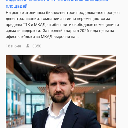
1-
площадей
комнатные
На рынке столичных бизнес-центров продолжается процесс
2-
децентрализации: компании активно перемещаются за
комнатные
пределы ТТК и МКАД, чтобы найти свободные помещения и
3-
срезать издержки. За первый квартал 2026 года цены на
комнатные
офисные блоки за МКАД выросли на...
Квартиры
18 июня
3350
на
карте
Ипотечный
калькулятор
Семейная
ипотека
Военная
ипотека
Банки
и
программы
Медиа