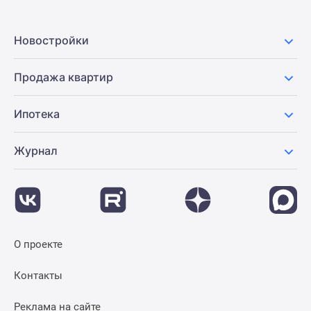
застройщиком
Rutube
Поиск
Новостройки
дома
в
Продажа квартир
Москве
Программа
Ипотека
реновации
в
Журнал
Москве
Новостройки
премиум-
класса
Новостройки
бизнес-
О проекте
класса
Рассрочка
Контакты
Траншевая
ипотека
Реклама на сайте