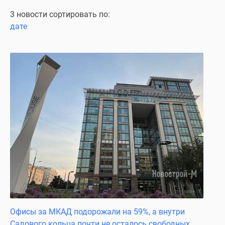
Специальные
3 новости сортировать по:
предложения
дате
Коммерческие
помещения
Продавцы
и
застройщики
Панорамы
новостроек
Видеообзор
новостроек
Экспертиза
новостроек
Экология
Москвы
и
Подмосковья
Офисы за МКАД подорожали на 59%, а внутри
Студии
Садового кольца почти не осталось свободных