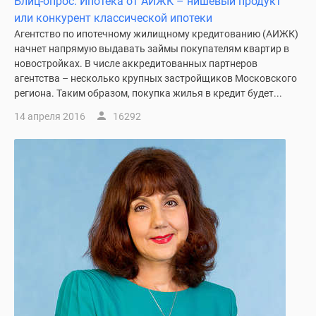
Блиц-опрос: Ипотека от АИЖК – нишевый продукт
1-
или конкурент классической ипотеки
комнатные
Агентство по ипотечному жилищному кредитованию (АИЖК)
2-
начнет напрямую выдавать займы покупателям квартир в
комнатные
новостройках. В числе аккредитованных партнеров
3-
агентства – несколько крупных застройщиков Московского
комнатные
региона. Таким образом, покупка жилья в кредит будет...
Квартиры
14 апреля 2016
16292
на
карте
Ипотечный
калькулятор
Семейная
ипотека
Военная
ипотека
Банки
и
программы
Медиа