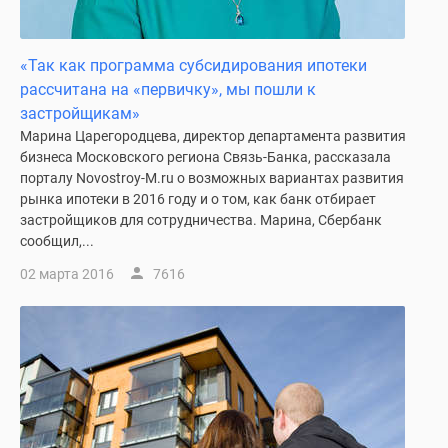
Новости
недвижимости
Мнение
«Так как программа субсидирования ипотеки
эксперта
рассчитана на «первичку», мы пошли к
Аналитика
застройщикам»
рынка
Марина Царегородцева, директор департамента развития
Покупателю
бизнеса Московского региона Связь-Банка, рассказала
порталу Novostroy-M.ru о возможных вариантах развития
Экспертиза
рынка ипотеки в 2016 году и о том, как банк отбирает
новостроек
застройщиков для сотрудничества. Марина, Сбербанк
Эксперты
сообщил,...
и
02 марта 2016
7616
авторы
О
проекте
Контакты
Реклама
на
сайте
Vk