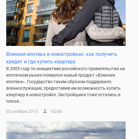
Дзен
Машино-
места
Апартаменты
#траншевая
ипотека
#рассрочка
Военная ипотека в новостройках: как получить
ИТ-
кредит и где купить квартиру
ипотека
В 2005 году по инициативе российского правительства на
Квартиры
ипотечном рынке появился новый продукт «Военная
со
ипотека». Государство таким образом поддержало
военнослужащих, предоставив им возможность купить
скидками
квартиру в новостройке. Застройщики тоже остались в
до
плюсе...
41%
Видео
05 ноября 2015
14240
360°
новостроек
Субсидированная