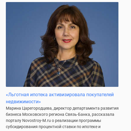
Дома
и
коттеджи
Коттеджные
поселки
в
Новой
Москве
Готовые
коттеджные
поселки
Строящиеся
коттеджные
«Льготная ипотека активизировала покупателей
поселки
недвижимости»
Коттеджные
Марина Царегородцева, директор департамента развития
поселки
бизнеса Московского региона Связь-Банка, рассказала
в
порталу Novostroy-M.ru о реализации программы
лесу
субсидирования процентной ставки по ипотеке и
Коттеджные