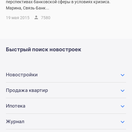
перспективах банковской сферы в условиях кризиса.
поселки
Марина, Связь-Банк...
у
19 мая 2015
7580
водоема
Коттеджные
поселки
в
ипотеку
Быстрый поиск новостроек
Бизнес-
центры
Коттеджи
Новостройки
Скидки
и
Продажа квартир
акции
Макс
Ипотека
Журнал