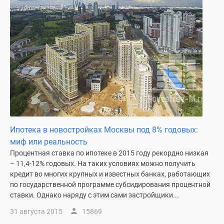
застройщиком
Rutube
Поиск
дома
в
Москве
Программа
реновации
в
Москве
Новостройки
Ипотека в новостройках Москвы под 8% годовых:
премиум-
миф или реальность
класса
Процентная ставка по ипотеке в 2015 году рекордно низкая
Новостройки
– 11,4-12% годовых. На таких условиях можно получить
бизнес-
кредит во многих крупных и известных банках, работающих
класса
по государственной программе субсидирования процентной
Рассрочка
ставки. Однако наряду с этим сами застройщики...
Траншевая
31 августа 2015
15869
ипотека