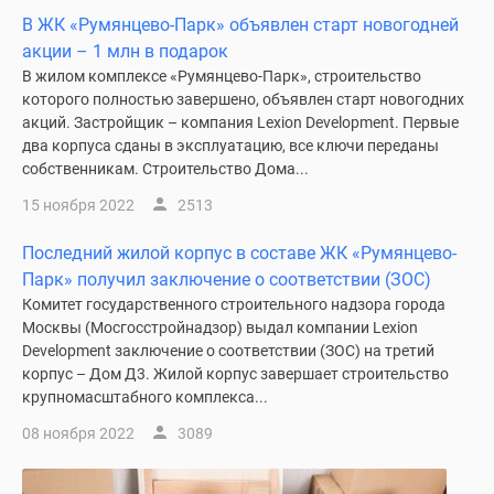
застройщиком
В ЖК «Румянцево-Парк» объявлен старт новогодней
Rutube
акции – 1 млн в подарок
Поиск
В жилом комплексе «Румянцево-Парк», строительство
дома
которого полностью завершено, объявлен старт новогодних
в
акций. Застройщик – компания Lexion Development. Первые
Москве
два корпуса сданы в эксплуатацию, все ключи переданы
Программа
собственникам. Строительство Дома...
реновации
15 ноября 2022
2513
в
Москве
Последний жилой корпус в составе ЖК «Румянцево-
Новостройки
Парк» получил заключение о соответствии (ЗОС)
премиум-
Комитет государственного строительного надзора города
класса
Москвы (Мосгосстройнадзор) выдал компании Lexion
Новостройки
Development заключение о соответствии (ЗОС) на третий
корпус – Дом Д3. Жилой корпус завершает строительство
бизнес-
крупномасштабного комплекса...
класса
Рассрочка
08 ноября 2022
3089
Траншевая
ипотека