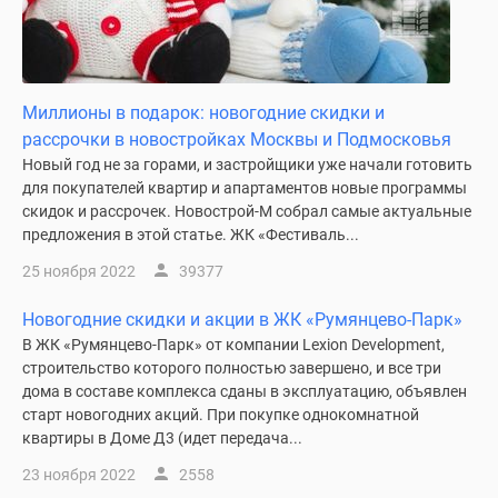
Дзен
Машино-
места
Апартаменты
Миллионы в подарок: новогодние скидки и
#траншевая
рассрочки в новостройках Москвы и Подмосковья
ипотека
Новый год не за горами, и застройщики уже начали готовить
#рассрочка
для покупателей квартир и апартаментов новые программы
ИТ-
скидок и рассрочек. Новострой-М собрал самые актуальные
предложения в этой статье. ЖК «Фестиваль...
ипотека
Квартиры
25 ноября 2022
39377
со
скидками
Новогодние скидки и акции в ЖК «Румянцево-Парк»
до
В ЖК «Румянцево-Парк» от компании Lexion Development,
строительство которого полностью завершено, и все три
41%
дома в составе комплекса сданы в эксплуатацию, объявлен
Видео
старт новогодних акций. При покупке однокомнатной
360°
квартиры в Доме Д3 (идет передача...
новостроек
23 ноября 2022
2558
Субсидированная