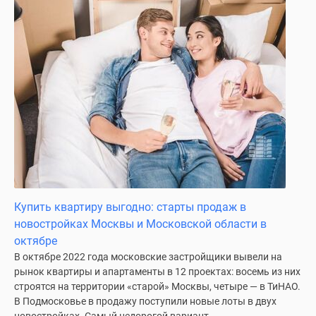
Дома
и
коттеджи
Коттеджные
поселки
в
Новой
Москве
Готовые
коттеджные
поселки
Строящиеся
Купить квартиру выгодно: старты продаж в
коттеджные
новостройках Москвы и Московской области в
поселки
октябре
Коттеджные
В октябре 2022 года московские застройщики вывели на
поселки
рынок квартиры и апартаменты в 12 проектах: восемь из них
в
строятся на территории «старой» Москвы, четыре — в ТиНАО.
лесу
В Подмосковье в продажу поступили новые лоты в двух
Коттеджные