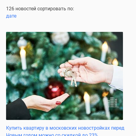
Специальные
126 новостей сортировать по:
предложения
дате
Коммерческие
помещения
Продавцы
и
застройщики
Панорамы
новостроек
Видеообзор
новостроек
Экспертиза
новостроек
Экология
Москвы
и
Подмосковья
Купить квартиру в московских новостройках перед
Студии
Новым годом можно со скидкой до 23%