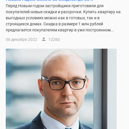
1-
Перед Новым годом застройщики приготовили для
комнатные
покупателей новые скидки и рассрочки. Купить квартиру на
2-
выгодных условиях можно как в готовых, так и в
комнатные
строящихся домах. Скидка в размере 1 млн рублей
3-
предлагается покупателям квартир в уже построенном...
комнатные
06 декабря 2022
12260
Квартиры
на
карте
Ипотечный
калькулятор
Семейная
ипотека
Военная
ипотека
Банки
и
программы
Медиа