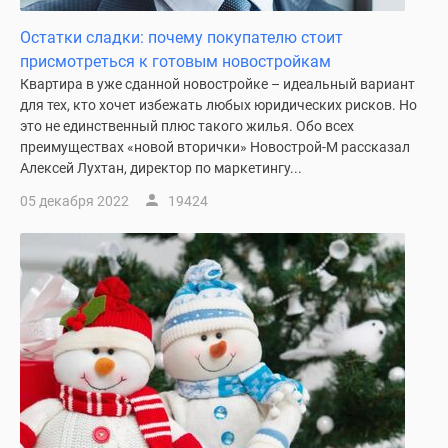
Новости
Остатки сладки: почему покупателю стоит
недвижимости
присмотреться к готовым новостройкам
Мнение
Квартира в уже сданной новостройке – идеальный вариант
эксперта
для тех, кто хочет избежать любых юридических рисков. Но
Аналитика
это не единственный плюс такого жилья. Обо всех
рынка
преимуществах «новой вторички» Новострой-М рассказал
Покупателю
Алексей Лухтан, директор по маркетингу...
Экспертиза
05 декабря 2022
19424
новостроек
Эксперты
и
авторы
О
проекте
Контакты
Реклама
на
сайте
Vk