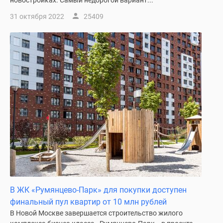
новостройках. Самый недорогой вариант...
поселки
31 октября 2022
25409
у
водоема
Коттеджные
поселки
в
ипотеку
Бизнес-
центры
Коттеджи
Скидки
и
акции
Макс
В ЖК «Румянцево-Парк» для покупки доступен
финальный пул квартир от 10 млн рублей
В Новой Москве завершается строительство жилого