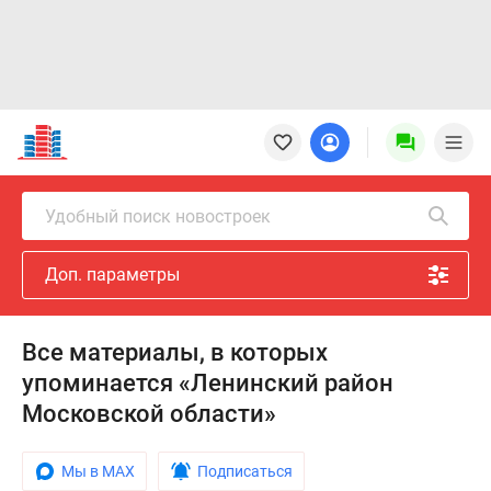
Новостройки
Квартиры
Ипотека
Новостройки
Удобный поиск новостроек
Москвы
Новостройки
Доп. параметры
Подмосковья
Новостройки
Новой
Все материалы, в которых
Москвы
упоминается «Ленинский район
Готовые
новостройки
Московской области»
Новостройки
на
Мы в MAX
Подписаться
карте