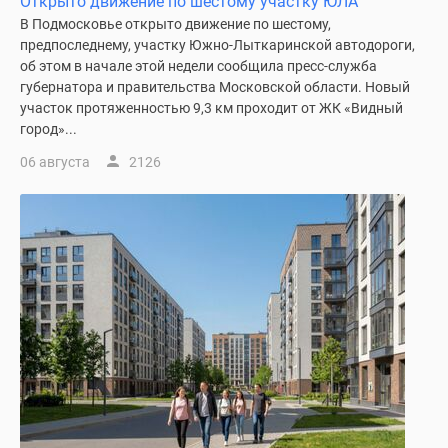
Открыто движение по шестому участку ЮЛА
1-
В Подмосковье открыто движение по шестому,
комнатные
предпоследнему, участку Южно-Лыткаринской автодороги,
2-
об этом в начале этой недели сообщила пресс-служба
комнатные
губернатора и правительства Московской области. Новый
3-
участок протяженностью 9,3 км проходит от ЖК «Видный
комнатные
город»...
Квартиры
06 августа
2126
на
карте
Ипотечный
калькулятор
Семейная
ипотека
Военная
ипотека
Банки
и
программы
Медиа