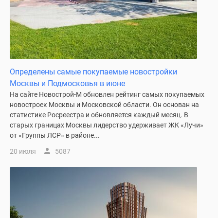
Дзен
Машино-
места
Апартаменты
#траншевая
ипотека
Определены самые покупаемые новостройки
#рассрочка
Москвы и Подмосковья в июне
ИТ-
На сайте Новострой-М обновлен рейтинг самых покупаемых
ипотека
новостроек Москвы и Московской области. Он основан на
статистике Росреестра и обновляется каждый месяц. В
Квартиры
старых границах Москвы лидерство удерживает ЖК «Лучи»
со
от «Группы ЛСР» в районе...
скидками
до
20 июля
5087
41%
Видео
360°
новостроек
Субсидированная