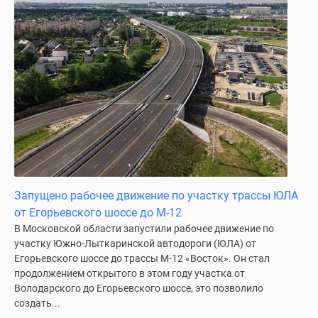
Дома
и
коттеджи
Коттеджные
поселки
в
Новой
Москве
Готовые
коттеджные
поселки
Запущено рабочее движение по участку трассы ЮЛА
Строящиеся
от Егорьевского шоссе до М-12
коттеджные
В Московской области запустили рабочее движение по
поселки
участку Южно-Лыткаринской автодороги (ЮЛА) от
Коттеджные
Егорьевского шоссе до трассы М-12 «Восток». Он стал
поселки
продолжением открытого в этом году участка от
в
Володарского до Егорьевского шоссе, это позволило
лесу
создать...
Коттеджные