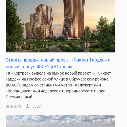
застройщиком
Rutube
Поиск
дома
в
Москве
Программа
реновации
в
Старты продаж: новый проект «Сикрет Гарден» и
Москве
новый корпус ЖК «1-й Южный»
Новостройки
ГК «Кортрос» вывела на рынок новый проект — «Сикрет
премиум-
Гарден» на Профсоюзной улице в Обручевском районе
класса
(ЮЗАО), рядом со станциями метро «Калужская» и
Новостройки
«Воронцовская» и недалеко от Воронцовского парка.
бизнес-
Премиальный...
класса
06 июля
5807
Рассрочка
Траншевая
ипотека