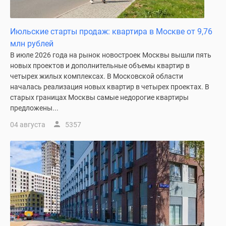
Новости
недвижимости
Мнение
Июльские старты продаж: квартира в Москве от 9,76
эксперта
млн рублей
Аналитика
В июле 2026 года на рынок новостроек Москвы вышли пять
новых проектов и дополнительные объемы квартир в
рынка
четырех жилых комплексах. В Московской области
Покупателю
началась реализация новых квартир в четырех проектах. В
Экспертиза
старых границах Москвы самые недорогие квартиры
новостроек
предложены...
Эксперты
04 августа
5357
и
авторы
О
проекте
Контакты
Реклама
на
сайте
Vk