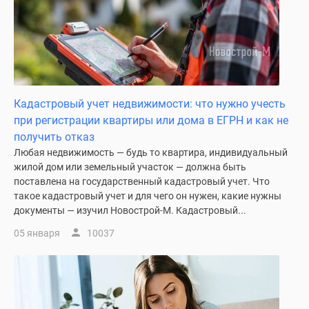
Дзен
Машино-
места
Апартаменты
#траншевая
ипотека
Кадастровый учет недвижимости: что нужно учесть
#рассрочка
при регистрации квартиры или дома в ЕГРН и как не
ИТ-
получить отказ
ипотека
Любая недвижимость — будь то квартира, индивидуальный
Квартиры
жилой дом или земельный участок — должна быть
со
поставлена на государственный кадастровый учет. Что
такое кадастровый учет и для чего он нужен, какие нужны
скидками
документы — изучил Новострой-М. Кадастровый...
до
41%
05 января
10037
Видео
360°
новостроек
Субсидированная