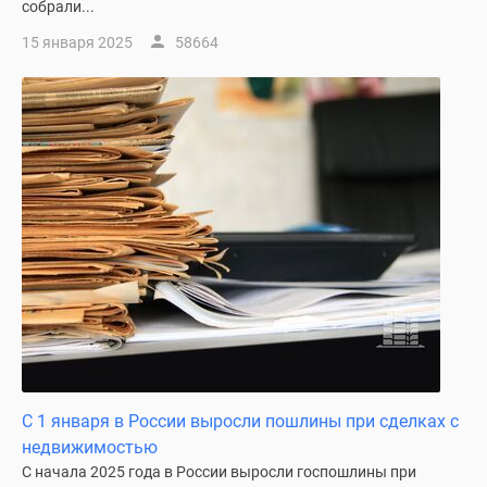
собрали...
поселки
15 января 2025
58664
у
водоема
Коттеджные
поселки
в
ипотеку
Бизнес-
центры
Коттеджи
Скидки
и
акции
Макс
С 1 января в России выросли пошлины при сделках с
недвижимостью
С начала 2025 года в России выросли госпошлины при