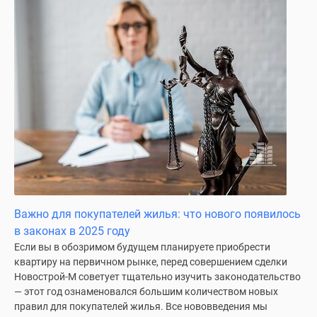
Дома
и
коттеджи
Коттеджные
поселки
в
Новой
Москве
Готовые
коттеджные
поселки
Строящиеся
коттеджные
Важно для покупателей жилья: что нового появилось
поселки
в законах в 2025 году
Коттеджные
Если вы в обозримом будущем планируете приобрести
квартиру на первичном рынке, перед совершением сделки
поселки
Новострой-М советует тщательно изучить законодательство
в
— этот год ознаменовался большим количеством новых
лесу
правил для покупателей жилья. Все нововведения мы
Коттеджные