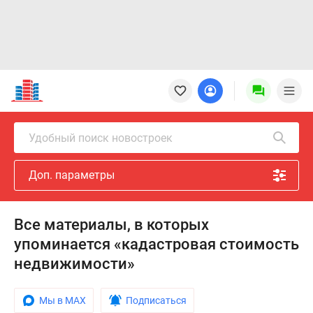
Новостройки
Квартиры
Ипотека
Новостройки
Удобный поиск новостроек
Москвы
Новостройки
Доп. параметры
Подмосковья
Новостройки
Новой
Все материалы, в которых
Москвы
упоминается «кадастровая стоимость
Готовые
новостройки
недвижимости»
Новостройки
на
Мы в MAX
Подписаться
карте