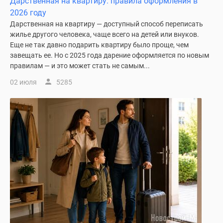
Дарственная на квартиру: правила оформления в
1-
2026 году
комнатные
Дарственная на квартиру — доступный способ переписать
2-
жилье другого человека, чаще всего на детей или внуков.
комнатные
Еще не так давно подарить квартиру было проще, чем
3-
завещать ее. Но с 2025 года дарение оформляется по новым
комнатные
правилам — и это может стать не самым...
Квартиры
02 июля
5285
на
карте
Ипотечный
калькулятор
Семейная
ипотека
Военная
ипотека
Банки
и
программы
Медиа