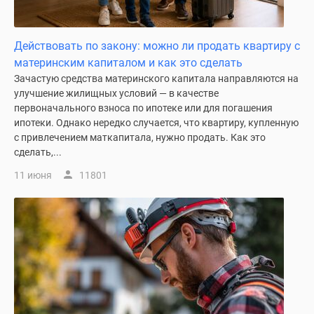
Новости
недвижимости
Мнение
Действовать по закону: можно ли продать квартиру с
эксперта
материнским капиталом и как это сделать
Аналитика
Зачастую средства материнского капитала направляются на
рынка
улучшение жилищных условий — в качестве
первоначального взноса по ипотеке или для погашения
Покупателю
ипотеки. Однако нередко случается, что квартиру, купленную
Экспертиза
с привлечением маткапитала, нужно продать. Как это
новостроек
сделать,...
Эксперты
11 июня
11801
и
авторы
О
проекте
Контакты
Реклама
на
сайте
Vk