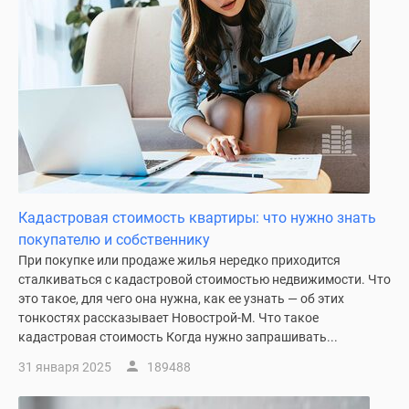
застройщиком
Rutube
Поиск
дома
в
Москве
Программа
реновации
в
Москве
Кадастровая стоимость квартиры: что нужно знать
Новостройки
покупателю и собственнику
премиум-
При покупке или продаже жилья нередко приходится
класса
сталкиваться с кадастровой стоимостью недвижимости. Что
Новостройки
это такое, для чего она нужна, как ее узнать — об этих
бизнес-
тонкостях рассказывает Новострой-М. Что такое
класса
кадастровая стоимость Когда нужно запрашивать...
Рассрочка
31 января 2025
189488
Траншевая
ипотека