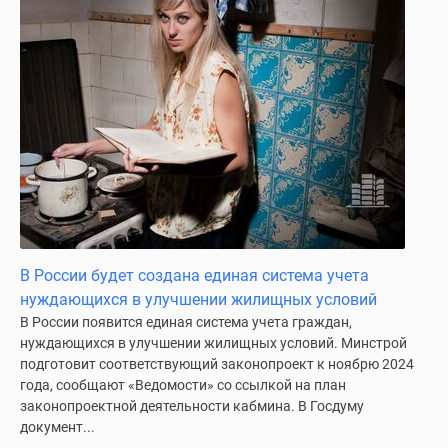
Дома
и
коттеджи
Коттеджные
поселки
в
Новой
Москве
Готовые
коттеджные
поселки
В России будет создана единая система учета
Строящиеся
нуждающихся в улучшении жилищных условий
коттеджные
В России появится единая система учета граждан,
поселки
нуждающихся в улучшении жилищных условий. Минстрой
Коттеджные
подготовит соответствующий законопроект к ноябрю 2024
поселки
года, сообщают «Ведомости» со ссылкой на план
в
законопроектной деятельности кабмина. В Госдуму
лесу
документ...
Коттеджные