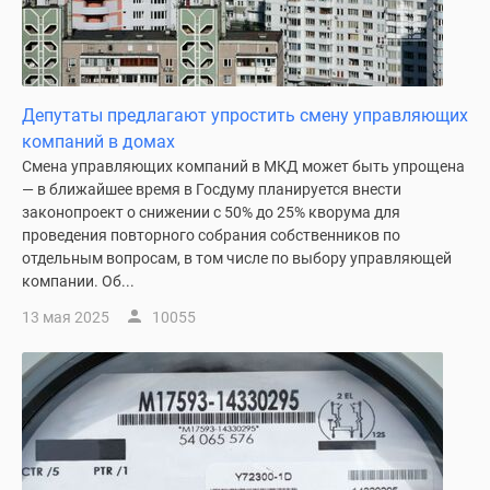
Дзен
Машино-
места
Апартаменты
Депутаты предлагают упростить смену управляющих
#траншевая
компаний в домах
ипотека
Смена управляющих компаний в МКД может быть упрощена
#рассрочка
— в ближайшее время в Госдуму планируется внести
ИТ-
законопроект о снижении с 50% до 25% кворума для
ипотека
проведения повторного собрания собственников по
отдельным вопросам, в том числе по выбору управляющей
Квартиры
компании. Об...
со
скидками
13 мая 2025
10055
до
41%
Видео
360°
новостроек
Субсидированная