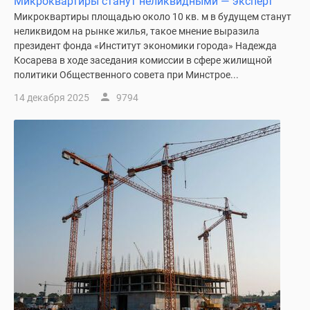
Микроквартиры станут неликвидными — эксперт
1-
Микроквартиры площадью около 10 кв. м в будущем станут
комнатные
неликвидом на рынке жилья, такое мнение выразила
2-
президент фонда «Институт экономики города» Надежда
комнатные
Косарева в ходе заседания комиссии в сфере жилищной
3-
политики Общественного совета при Минстрое...
комнатные
14 декабря 2025
9794
Квартиры
на
карте
Ипотечный
калькулятор
Семейная
ипотека
Военная
ипотека
Банки
и
программы
Медиа