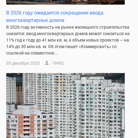
Новости
недвижимости
В 2026 году ожидается сокращение ввода
Мнение
многоквартирных домов
эксперта
В 2026 году активность на рынке жилищного строительства
Аналитика
снизится: ввод многоквартирных домов может снизиться на
11% год к году до 41 млн кв. м, а объем новых проектов — на
рынка
14% до 30 млн кв. м. Об этом пишет «Коммерсантъ» со
Покупателю
ссылкой на совместное...
Экспертиза
новостроек
05 декабря 2025
19982
Эксперты
и
авторы
О
проекте
Контакты
Реклама
на
сайте
Vk