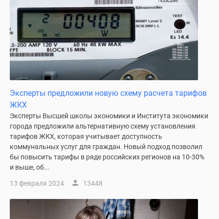
застройщиком
Rutube
Поиск
дома
в
Москве
Программа
реновации
Эксперты предложили новую схему расчета тарифов
в
ЖКХ
Москве
Эксперты Высшей школы экономики и Института экономики
Новостройки
города предложили альтернативную схему установления
премиум-
тарифов ЖКХ, которая учитывает доступность
класса
коммунальных услуг для граждан. Новый подход позволил
Новостройки
бы повысить тарифы в ряде российских регионов на 10-30%
бизнес-
и выше, об...
класса
13 февраля 2024
13448
Рассрочка
Траншевая
ипотека