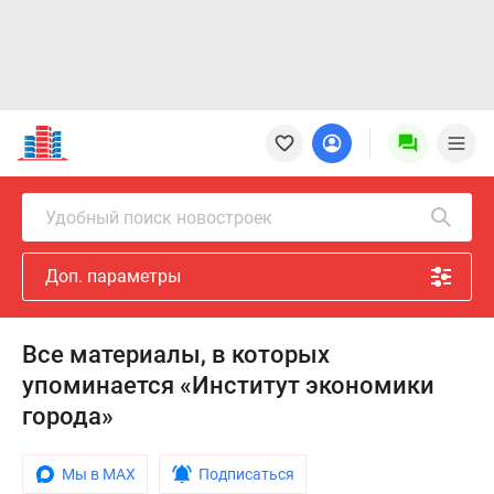
Новостройки
Квартиры
Ипотека
Новостройки
Удобный поиск новостроек
Москвы
Новостройки
Доп. параметры
Подмосковья
Новостройки
Новой
Все материалы, в которых
Москвы
упоминается «Институт экономики
Готовые
новостройки
города»
Новостройки
на
Мы в MAX
Подписаться
карте