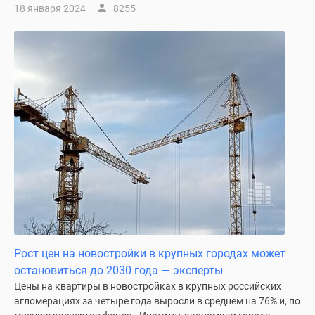
18 января 2024
8255
поселки
у
водоема
Коттеджные
поселки
в
ипотеку
Бизнес-
центры
Коттеджи
Скидки
и
акции
Макс
Рост цен на новостройки в крупных городах может
остановиться до 2030 года — эксперты
Цены на квартиры в новостройках в крупных российских
агломерациях за четыре года выросли в среднем на 76% и, по