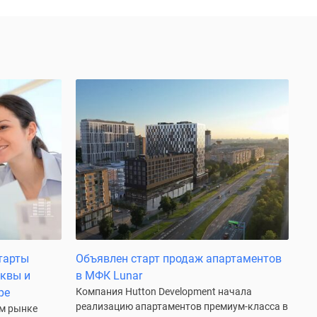
тарты
Объявлен старт продаж апартаментов
сквы и
в МФК Lunar
ре
Компания Hutton Development начала
реализацию апартаментов премиум-класса в
ом рынке