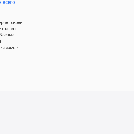
е всего
еряет своей
е только
ублевые
в
 из самых