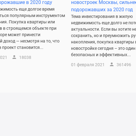
орожавшие в 2020 году
новостроек Москвы, сильне
жимость еще долгое время
подорожавших за 2020 год
аться популярным инструментом
Тема инвестирования в жилую
ния. Покупка квартиры или
недвижимость еще долго не пот
в в строящемся объекте при
актуальности. Если вы хотите н
оре может принести
сохранить, но и преумножить р
 доход — несмотря на то, что
накопления, покупка квартиры 
в проект становится...
новостройке сегодня – это один
безопасных и эффективных...
2021
18038
01 февраля 2021
361496