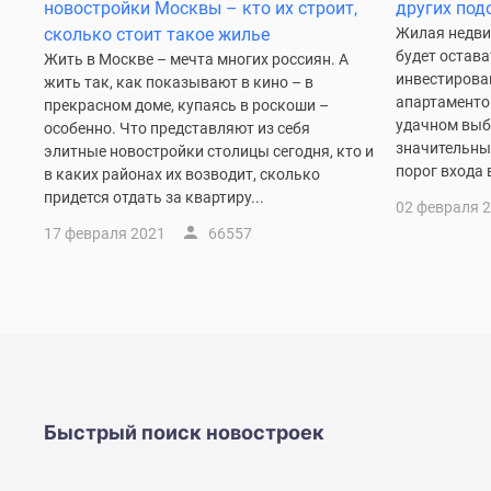
новостроек
новостройки Москвы – кто их строит,
других под
Эксперты
сколько стоит такое жилье
Жилая недви
и
будет остав
Жить в Москве – мечта многих россиян. А
авторы
инвестирова
жить так, как показывают в кино – в
О
апартаменто
прекрасном доме, купаясь в роскоши –
проекте
удачном выб
особенно. Что представляют из себя
Контакты
значительный
элитные новостройки столицы сегодня, кто и
Реклама
порог входа 
в каких районах их возводит, сколько
на
придется отдать за квартиру...
сайте
02 февраля 
Vk
17 февраля 2021
66557
Дзен
Машино-
места
Апартаменты
#траншевая
ипотека
#рассрочка
ИТ-
ипотека
Быстрый поиск новостроек
Квартиры
со
скидками