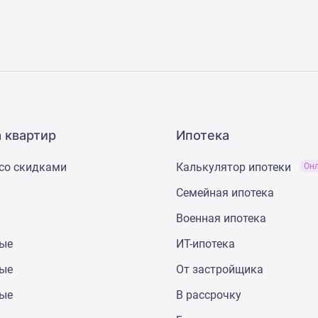
 квартир
Ипотека
со скидками
Калькулятор ипотеки
Он
Семейная ипотека
Военная ипотека
ные
ИТ-ипотека
ные
От застройщика
ные
В рассрочку