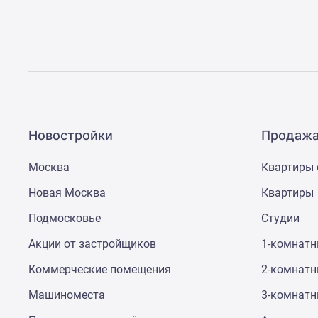
до
41%
Видео
360°
новостроек
Субсидированная
застройщиком
Rutube
Поиск
Новостройки
Продажа
дома
в
Москва
Квартиры 
Москве
Программа
Новая Москва
Квартиры
реновации
в
Подмосковье
Студии
Москве
Новостройки
Акции от застройщиков
1-комнат
премиум-
класса
Коммерческие помещения
2-комнат
Новостройки
Машиноместа
3-комнат
бизнес-
класса