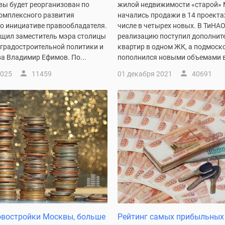
вы будет реорганизован по
жилой недвижимости «старой»
омплексного развития
начались продажи в 14 проектах
по инициативе правообладателя.
числе в четырех новых. В ТиНАО
бщил заместитель мэра столицы
реализацию поступил дополнит
 градостроительной политики и
квартир в одном ЖК, а подмос
а Владимир Ефимов. По...
пополнился новыми объемами в
2025
11459
01 декабря 2021
40691
овостройки Москвы, больше
Рейтинг самых прибыльных