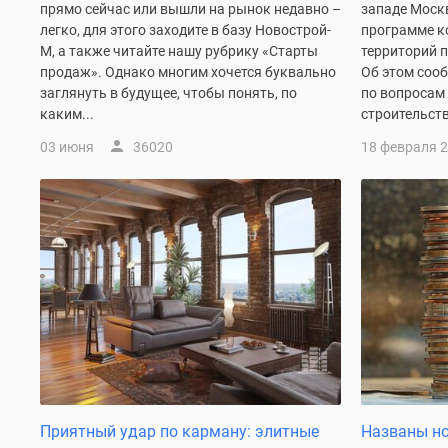
прямо сейчас или вышли на рынок недавно –
западе Моск
комнатные
легко, для этого заходите в базу Новострой-
программе к
Квартиры
М, а также читайте нашу рубрику «Старты
территорий 
на
продаж». Однако многим хочется буквально
Об этом соо
карте
Ипотечный
заглянуть в будущее, чтобы понять, по
по вопросам
калькулятор
каким...
строительств
Семейная
03 июня
36020
18 февраля 
ипотека
Военная
ипотека
Банки
и
программы
Медиа
Новости
недвижимости
Мнение
эксперта
Аналитика
рынка
Покупателю
Приятный удар по карману: элитные
Названы н
Экспертиза