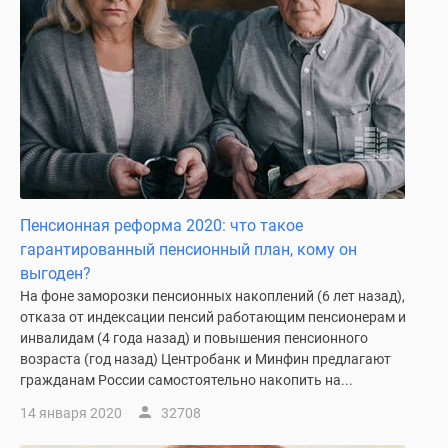
1-
комнатные
2-
комнатные
3-
комнатные
Квартиры
на
карте
Ипотечный
Пенсионная реформа 2020: что такое
калькулятор
гарантированный пенсионный план, кому он
Семейная
выгоден?
ипотека
На фоне заморозки пенсионных накоплений (6 лет назад),
Военная
отказа от индексации пенсий работающим пенсионерам и
инвалидам (4 года назад) и повышения пенсионного
ипотека
возраста (год назад) Центробанк и Минфин предлагают
Банки
гражданам России самостоятельно накопить на...
и
программы
14 января 2020
32708
Медиа