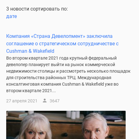
Специальные
3 новости сортировать по:
предложения
дате
Коммерческие
помещения
Компания «Страна Девелопмент» заключила
Продавцы
соглашение о стратегическом сотрудничестве с
и
Cushman & Wakefield
застройщики
Во втором квартале 2021 года крупный федеральный
Панорамы
девелопер планирует выйти на рынок коммерческой
новостроек
недвижимости столицы и рассмотреть несколько площадок
Видеообзор
для строительства районных ТРЦ. Международная
новостроек
консалтинговая компания Cushman & Wakefield уже во
Экспертиза
втором квартале 2021...
новостроек
27 апреля 2021
3647
Экология
Москвы
и
Подмосковья
Студии