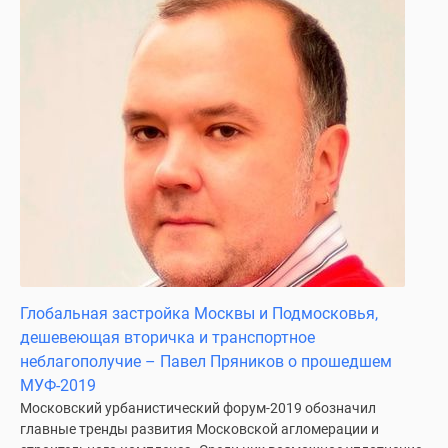
Новости
недвижимости
Мнение
эксперта
Аналитика
рынка
Покупателю
Экспертиза
новостроек
Эксперты
и
авторы
О
Глобальная застройка Москвы и Подмосковья,
проекте
дешевеющая вторичка и транспортное
Контакты
неблагополучие – Павел Пряников о прошедшем
Реклама
МУФ-2019
на
Московский урбанистический форум-2019 обозначил
сайте
главные тренды развития Московской агломерации и
Vk