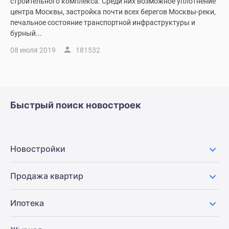
строительного комплекса. Среди них возможное уплотнение
Дзен
центра Москвы, застройка почти всех берегов Москвы-реки,
печальное состояние транспортной инфраструктуры и
Машино-
бурный...
места
Апартаменты
08 июля 2019
181532
#траншевая
ипотека
#рассрочка
ИТ-
Быстрый поиск новостроек
ипотека
Квартиры
со
скидками
Новостройки
до
41%
Продажа квартир
Видео
360°
Ипотека
новостроек
Субсидированная