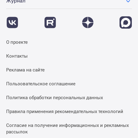
Журнал
застройщиком
Rutube
Поиск
дома
в
Москве
О проекте
Программа
реновации
Контакты
в
Москве
Реклама на сайте
Новостройки
премиум-
Пользовательское соглашение
класса
Политика обработки персональных данных
Новостройки
бизнес-
Правила применения рекомендательных технологий
класса
Рассрочка
Согласие на получение информационных и рекламных
Траншевая
рассылок
ипотека