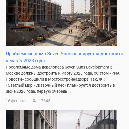
застройщиком
Rutube
Поиск
дома
в
Москве
Программа
реновации
Проблемные дома Seven Suns планируется достроить
в
к марту 2028 года
Москве
Проблемные дома девелопера Seven Suns Development в
Новостройки
Москве должны достроить к марту 2028 года, об этом «РИА
премиум-
Новости» сообщили в Мосгосстройнадзоре. Так, ЖК
класса
«Светлый мир «Сказочный лес» планируется достроить в
Новостройки
июне 2026 года, первую очередь...
бизнес-
16 февраля
17345
класса
Рассрочка
Траншевая
ипотека