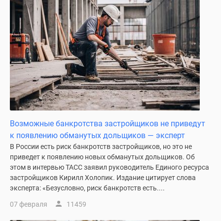
Дома
и
коттеджи
Коттеджные
поселки
в
Новой
Москве
Готовые
коттеджные
Возможные банкротства застройщиков не приведут
поселки
к появлению обманутых дольщиков — эксперт
Строящиеся
В России есть риск банкротств застройщиков, но это не
коттеджные
приведет к появлению новых обманутых дольщиков. Об
поселки
этом в интервью ТАСС заявил руководитель Единого ресурса
Коттеджные
застройщиков Кирилл Холопик. Издание цитирует слова
поселки
эксперта: «Безусловно, риск банкротств есть....
в
07 февраля
11459
лесу
Коттеджные