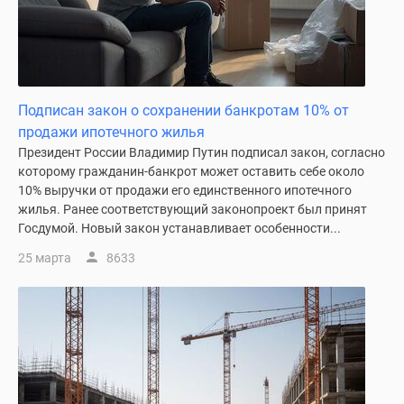
Дзен
Машино-
места
Апартаменты
#траншевая
Подписан закон о сохранении банкротам 10% от
ипотека
продажи ипотечного жилья
#рассрочка
Президент России Владимир Путин подписал закон, согласно
ИТ-
которому гражданин-банкрот может оставить себе около
10% выручки от продажи его единственного ипотечного
ипотека
жилья. Ранее соответствующий законопроект был принят
Квартиры
Госдумой. Новый закон устанавливает особенности...
со
скидками
25 марта
8633
до
41%
Видео
360°
новостроек
Субсидированная