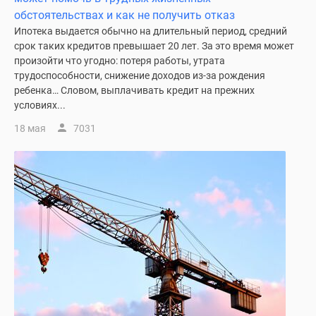
1-
обстоятельствах и как не получить отказ
комнатные
Ипотека выдается обычно на длительный период, средний
2-
срок таких кредитов превышает 20 лет. За это время может
комнатные
произойти что угодно: потеря работы, утрата
3-
трудоспособности, снижение доходов из-за рождения
комнатные
ребенка… Словом, выплачивать кредит на прежних
Квартиры
условиях...
на
18 мая
7031
карте
Ипотечный
калькулятор
Семейная
ипотека
Военная
ипотека
Банки
и
программы
Медиа