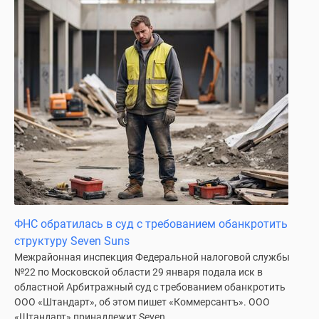
поселки
у
водоема
Коттеджные
поселки
в
ипотеку
Бизнес-
центры
Коттеджи
Скидки
и
акции
ФНС обратилась в суд с требованием обанкротить
Макс
структуру Seven Suns
Межрайонная инспекция Федеральной налоговой службы
№22 по Московской области 29 января подала иск в
областной Арбитражный суд с требованием обанкротить
ООО «Штандарт», об этом пишет «Коммерсантъ». ООО
«Штандарт» принадлежит Seven...