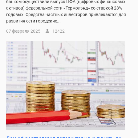
банком осуществили выпуск ЦФА (цифровых финансовых
поселки
активов) федеральной сети «Термолэнд» со ставкой 28%
у
годовых. Средства частных инвесторов привлекаются для
развития сети городских...
водоема
Коттеджные
07 февраля 2025
12422
поселки
в
ипотеку
Бизнес-
центры
Коттеджи
Скидки
и
акции
Макс