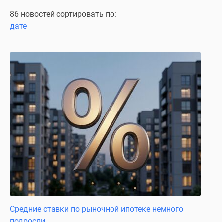
Специальные
86 новостей сортировать по:
предложения
дате
Коммерческие
помещения
Продавцы
и
застройщики
Панорамы
новостроек
Видеообзор
новостроек
Экспертиза
новостроек
Экология
Москвы
и
Подмосковья
Средние ставки по рыночной ипотеке немного
Студии
подросли