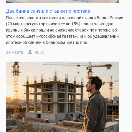
Новости
Два банка снизили ставки по ипотеке
недвижимости
После очередного снижения ключевой ставки Банка России
Мнение
(20 марта регулятор снизил ее до 15%) пока только два
эксперта
крупных банка пошли на снижение ставок по ипотеке, об
Аналитика
этом сообщает «Российская газета». Так, об удешевлении
рынка
ипотеки объявили в Совкомбанке (но при...
Покупателю
31 марта
8075
Экспертиза
новостроек
Эксперты
и
авторы
О
проекте
Контакты
Реклама
на
сайте
Vk