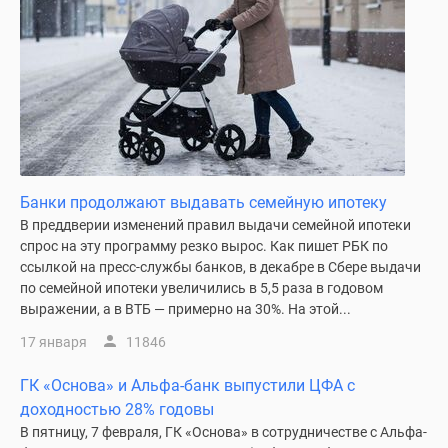
Дома
и
коттеджи
Коттеджные
поселки
в
Новой
Москве
Банки продолжают выдавать семейную ипотеку
Готовые
В преддверии изменений правил выдачи семейной ипотеки
коттеджные
спрос на эту программу резко вырос. Как пишет РБК по
поселки
ссылкой на пресс-службы банков, в декабре в Сбере выдачи
Строящиеся
по семейной ипотеки увеличились в 5,5 раза в годовом
коттеджные
выражении, а в ВТБ — примерно на 30%. На этой...
поселки
17 января
11846
Коттеджные
поселки
ГК «Основа» и Альфа-банк выпустили ЦФА с
в
доходностью 28% годовы
лесу
В пятницу, 7 февраля, ГК «Основа» в сотрудничестве с Альфа-
Коттеджные