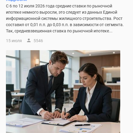
1-
С 6 по 12 июля 2026 года средние ставки по рыночной
комнатные
ипотеке немного выросли, это следует из данных Единой
2-
информационной системы жилищного строительства. Рост
комнатные
составил от 0,01 п.п. до 0,03 п.п. в зависимости от сегмента.
3-
Так, средневзвешенная ставка по рыночной ипотеке...
комнатные
15 июля
5546
Квартиры
на
карте
Ипотечный
калькулятор
Семейная
ипотека
Военная
ипотека
Банки
и
программы
Медиа