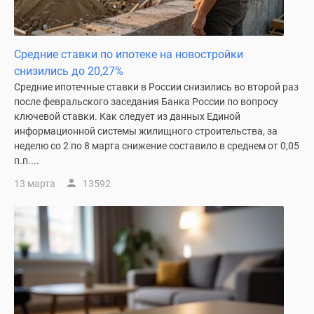
Дзен
Машино-
места
Средние ставки по ипотеке на новостройки
Апартаменты
снизились до 20,27%
#траншевая
Средние ипотечные ставки в России снизились во второй раз
ипотека
после февральского заседания Банка России по вопросу
#рассрочка
ключевой ставки. Как следует из данных Единой
информационной системы жилищного строительства, за
ИТ-
неделю со 2 по 8 марта снижение составило в среднем от 0,05
ипотека
п.п....
Квартиры
со
13 марта
13592
скидками
до
41%
Видео
360°
новостроек
Субсидированная