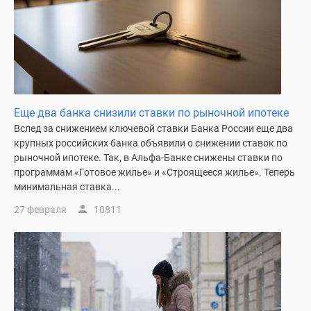
застройщиком
Rutube
Поиск
дома
в
Москве
Программа
Еще два банка снизили ставки по рыночной ипотеке
реновации
Вслед за снижением ключевой ставки Банка России еще два
в
крупных российских банка объявили о снижении ставок по
Москве
рыночной ипотеке. Так, в Альфа-Банке снижены ставки по
Новостройки
программам «Готовое жилье» и «Строящееся жилье». Теперь
премиум-
минимальная ставка...
класса
27 февраля
10811
Новостройки
бизнес-
класса
Рассрочка
Траншевая
ипотека