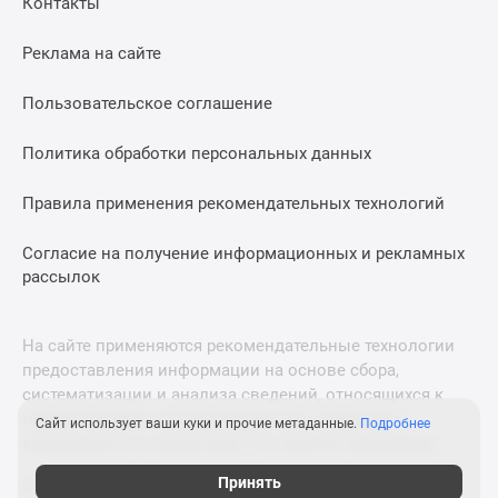
Контакты
Дома
и
Реклама на сайте
коттеджи
Коттеджные
Пользовательское соглашение
поселки
в
Политика обработки персональных данных
Новой
Москве
Правила применения рекомендательных технологий
Готовые
Согласие на получение информационных и рекламных
коттеджные
рассылок
поселки
Строящиеся
коттеджные
На сайте применяются рекомендательные технологии
поселки
предоставления информации на основе сбора,
Коттеджные
систематизации и анализа сведений, относящихся к
поселки
предпочтениям пользователей сети «Интернет»,
Сайт использует ваши куки и прочие метаданные.
Подробнее
в
находящихся на территории Российской Федерации.
лесу
Принять
© 2011—2026 Новострой-М. Все права защищены. Всё,
Коттеджные