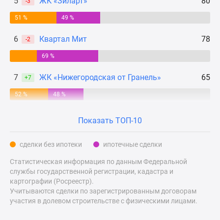
5
ЖК «Зиларт»
80
-3
Дзен
51 %
49 %
Машино-
места
6
Квартал Мит
78
-2
Апартаменты
69 %
#траншевая
ипотека
7
ЖК «Нижегородская от Гранель»
65
+7
#рассрочка
ИТ-
52 %
48 %
ипотека
Квартиры
Показать ТОП-10
со
скидками
сделки без ипотеки
ипотечные сделки
до
Статистическая информация по данным Федеральной
41%
службы государственной регистрации, кадастра и
Видео
картографии (Росреестр).
360°
Учитываются сделки по зарегистрированным договорам
новостроек
участия в долевом строительстве с физическими лицами.
Субсидированная