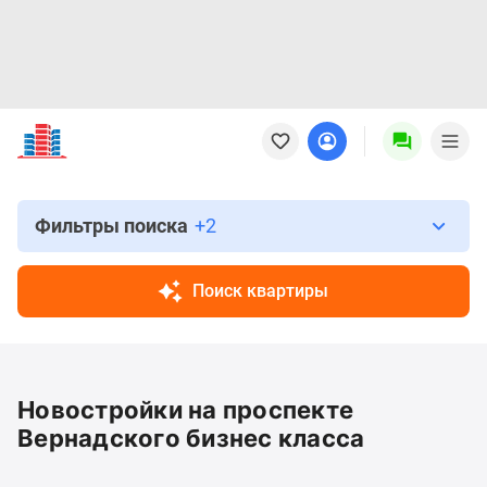
Новостройки
Квартиры
Ипотека
Новостройки
Москвы
Фильтры поиска
+2
Новостройки
Подмосковья
Поиск квартиры
Новостройки
Новой
Москвы
Готовые
Новостройки на проспекте
новостройки
Новостройки
Вернадского бизнес класса
на
карте