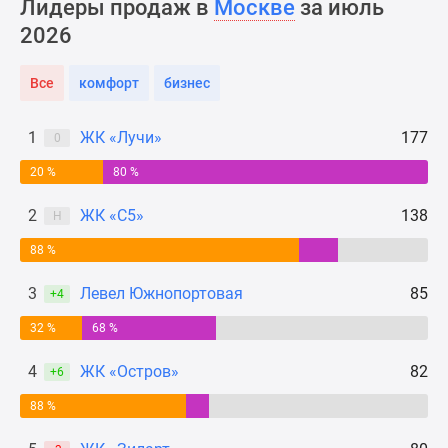
Лидеры продаж в
Москве
за июль
Новости
2026
недвижимости
Мнение
Все
комфорт
бизнес
эксперта
Аналитика
рынка
1
ЖК «Лучи»
177
0
Покупателю
20 %
80 %
Экспертиза
новостроек
2
ЖК «С5»
138
Н
Эксперты
88 %
и
авторы
3
Левел Южнопортовая
85
+4
О
проекте
32 %
68 %
Контакты
4
ЖК «Остров»
82
+6
Реклама
на
88 %
сайте
Vk