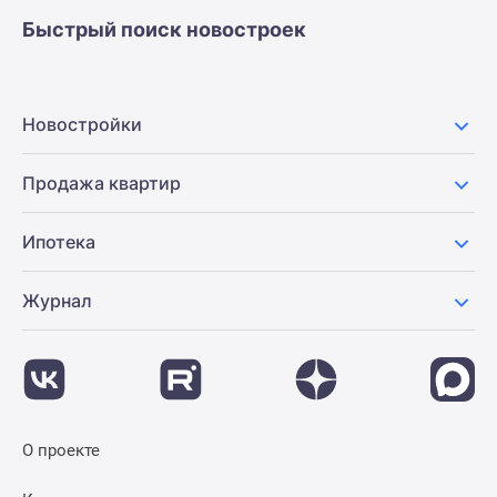
застройщиком
Быстрый поиск новостроек
Rutube
Поиск
дома
в
Новостройки
Москве
Программа
Продажа квартир
реновации
в
Ипотека
Москве
Новостройки
Журнал
премиум-
класса
Новостройки
бизнес-
класса
Рассрочка
О проекте
Траншевая
ипотека