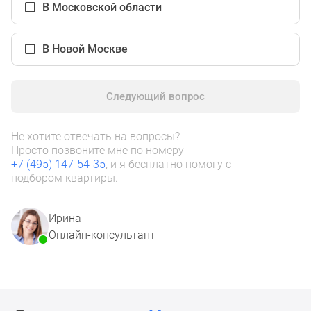
1-
В Московской области
комнатные
2-
В Новой Москве
комнатные
3-
комнатные
Следующий вопрос
Квартиры
на
Не хотите отвечать на вопросы?
карте
Просто позвоните мне по номеру
Ипотечный
+7 (495) 147-54-35
, и я бесплатно помогу с
калькулятор
подбором квартиры.
Семейная
ипотека
Ирина
Военная
Онлайн-консультант
ипотека
Банки
и
программы
Медиа