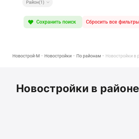
Специальные
Район(1)
предложения
Коммерческие
помещения
Сохранить поиск
Сбросить все фильтр
Продавцы
и
застройщики
Панорамы
новостроек
Видеообзор
Новострой-М
•
Новостройки
•
По районам
•
Новостройки в 
новостроек
Экспертиза
новостроек
Экология
Новостройки в районе
Москвы
и
Подмосковья
Студии
1-
комнатные
2-
комнатные
3-