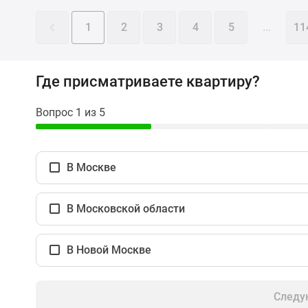
комнатные
Квартиры
1
2
3
4
5
...
11
на
карте
Ипотечный
калькулятор
Где присматриваете квартиру?
Семейная
ипотека
Вопрос 1 из 5
Военная
ипотека
Банки
и
В Москве
программы
Медиа
Новости
В Московской области
недвижимости
Мнение
эксперта
В Новой Москве
Аналитика
рынка
Покупателю
Следу
Экспертиза