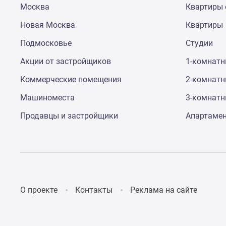
Москва
Квартиры 
до
41%
Новая Москва
Квартиры
Видео
360°
Подмосковье
Студии
новостроек
Субсидированная
Акции от застройщиков
1-комнат
застройщиком
Коммерческие помещения
2-комнат
Rutube
Поиск
Машиноместа
3-комнат
дома
в
Продавцы и застройщики
Апартаме
Москве
Программа
реновации
в
Москве
Новостройки
премиум-
О проекте
Контакты
Реклама на сайте
класса
Новостройки
бизнес-
класса