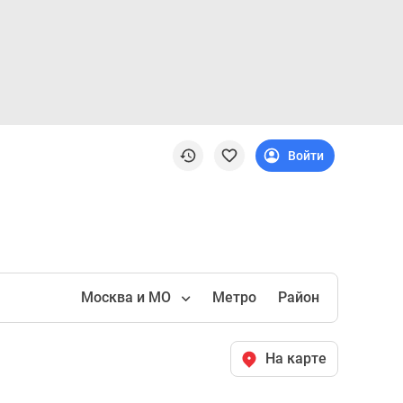
Войти
Москва и МО
Метро
Район
На карте