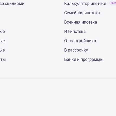
со скидками
Калькулятор ипотеки
Он
Семейная ипотека
Военная ипотека
ные
ИТ-ипотека
ные
От застройщика
ные
В рассрочку
нты
Банки и программы