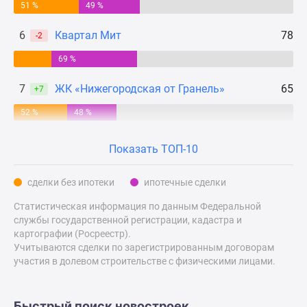
51 %
49 %
Дзен
Машино-
6
Квартал Мит
78
-2
места
69 %
Апартаменты
#траншевая
7
ЖК «Нижегородская от Гранель»
65
+7
ипотека
#рассрочка
52 %
48 %
ИТ-
ипотека
Показать ТОП-10
Квартиры
со
сделки без ипотеки
ипотечные сделки
скидками
Статистическая информация по данным Федеральной
до
службы государственной регистрации, кадастра и
41%
картографии (Росреестр).
Видео
Учитываются сделки по зарегистрированным договорам
360°
участия в долевом строительстве с физическими лицами.
новостроек
Субсидированная
Быстрый поиск новостроек