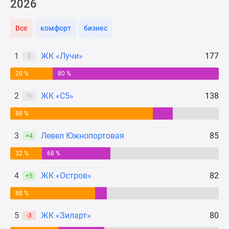
2026
Новости
недвижимости
Все
комфорт
бизнес
Мнение
эксперта
1
ЖК «Лучи»
177
Аналитика
0
рынка
20 %
80 %
Покупателю
Экспертиза
2
ЖК «С5»
138
Н
новостроек
88 %
Эксперты
и
3
Левел Южнопортовая
85
+4
авторы
О
32 %
68 %
проекте
4
ЖК «Остров»
82
+5
Контакты
Реклама
88 %
на
5
ЖК «Зиларт»
80
сайте
-3
Vk