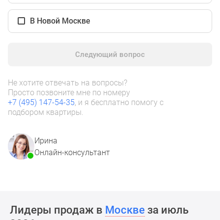
1-
комнатные
В Новой Москве
2-
комнатные
3-
Следующий вопрос
комнатные
Квартиры
Не хотите отвечать на вопросы?
на
Просто позвоните мне по номеру
карте
+7 (495) 147-54-35
, и я бесплатно помогу с
Ипотечный
подбором квартиры.
калькулятор
Семейная
Ирина
ипотека
Онлайн-консультант
Военная
ипотека
Банки
и
программы
Лидеры продаж в
Москве
за июль
Медиа