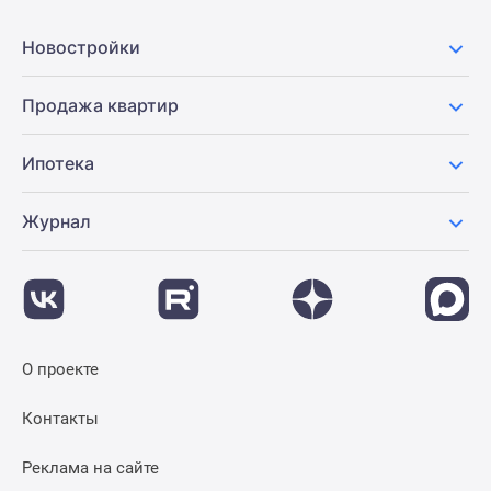
Новости
недвижимости
Новостройки
Мнение
эксперта
Продажа квартир
Аналитика
рынка
Ипотека
Покупателю
Экспертиза
Журнал
новостроек
Эксперты
и
авторы
О
проекте
О проекте
Контакты
Реклама
Контакты
на
сайте
Реклама на сайте
Vk