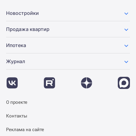
Новости
недвижимости
Новостройки
Мнение
эксперта
Продажа квартир
Аналитика
рынка
Ипотека
Покупателю
Экспертиза
Журнал
новостроек
Эксперты
и
авторы
О
проекте
О проекте
Контакты
Реклама
Контакты
на
сайте
Реклама на сайте
Vk