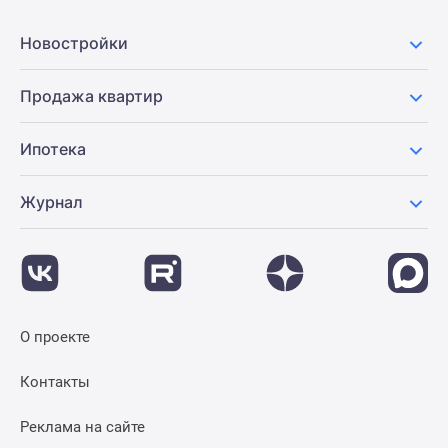
Новости
недвижимости
Новостройки
Мнение
эксперта
Продажа квартир
Аналитика
рынка
Ипотека
Покупателю
Экспертиза
Журнал
новостроек
Эксперты
и
авторы
О
проекте
О проекте
Контакты
Реклама
Контакты
на
сайте
Реклама на сайте
Vk