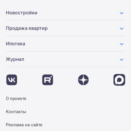
Новости
недвижимости
Новостройки
Мнение
эксперта
Продажа квартир
Аналитика
рынка
Ипотека
Покупателю
Экспертиза
Журнал
новостроек
Эксперты
и
авторы
О
проекте
О проекте
Контакты
Реклама
Контакты
на
сайте
Реклама на сайте
Vk