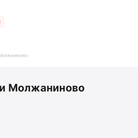
ы
 Молжаниново
ии Молжаниново