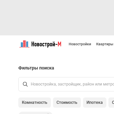
Новостройки
Квартиры
Новостройки
Квартиры
Ипотека
Новостройки
Москвы
Новостройки
Фильтры поиска
Подмосковья
Новостройки
Новой
Москвы
Новостройка, застройщик, район или метр
Готовые
новостройки
Новостройки
Комнатность
Стоимость
Ипотека
на
карте