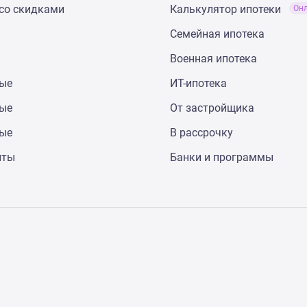
со скидками
Калькулятор ипотеки
Он
Семейная ипотека
Военная ипотека
ные
ИТ-ипотека
ные
От застройщика
ные
В рассрочку
нты
Банки и программы