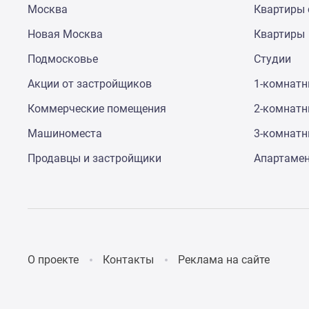
Москва
Квартиры 
до
41%
Новая Москва
Квартиры
Видео
360°
Подмосковье
Студии
новостроек
Субсидированная
Акции от застройщиков
1-комнат
застройщиком
Коммерческие помещения
2-комнат
Rutube
Поиск
Машиноместа
3-комнат
дома
в
Продавцы и застройщики
Апартаме
Москве
Программа
реновации
в
Москве
Новостройки
премиум-
О проекте
Контакты
Реклама на сайте
класса
Новостройки
бизнес-
класса