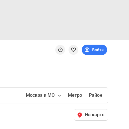
Войти
Москва и МО
Метро
Район
На карте