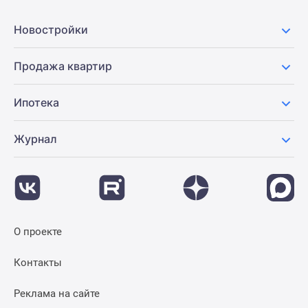
Новости
недвижимости
Новостройки
Мнение
эксперта
Продажа квартир
Аналитика
рынка
Ипотека
Покупателю
Экспертиза
Журнал
новостроек
Эксперты
и
авторы
О
проекте
О проекте
Контакты
Реклама
Контакты
на
сайте
Реклама на сайте
Vk