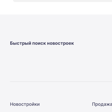
новостроек
Эксперты
и
авторы
О
проекте
Контакты
Реклама
на
Быстрый поиск новостроек
сайте
Vk
Дзен
Машино-
места
Апартаменты
#траншевая
ипотека
#рассрочка
ИТ-
ипотека
Квартиры
Новостройки
Продажа
со
скидками