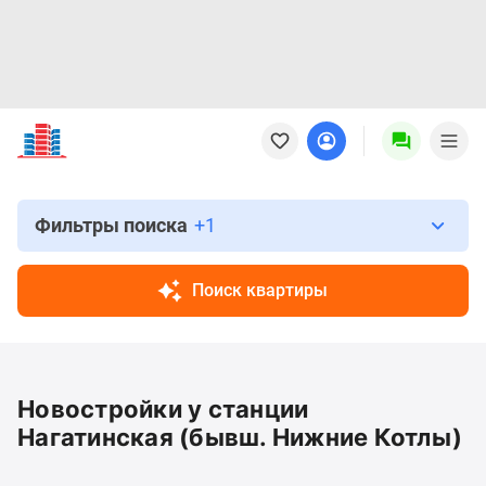
Новостройки
Квартиры
Ипотека
Новостройки
Москвы
Фильтры поиска
+1
Новостройки
Подмосковья
Поиск квартиры
Новостройки
Новой
Москвы
Готовые
Новостройки у станции
новостройки
Новостройки
Нагатинская (бывш. Нижние Котлы)
на
карте