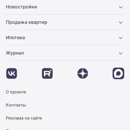
Новости
Новостройки
недвижимости
Мнение
Продажа квартир
эксперта
Аналитика
Ипотека
рынка
Покупателю
Журнал
Экспертиза
новостроек
Эксперты
и
авторы
О
О проекте
проекте
Контакты
Контакты
Реклама
на
Реклама на сайте
сайте
Vk