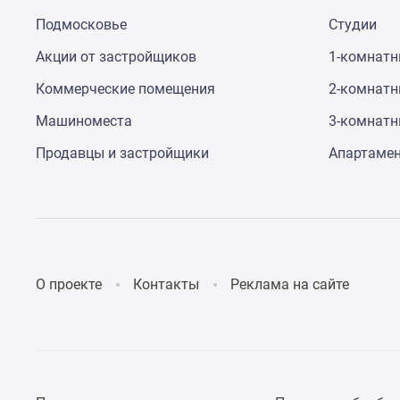
до
Подмосковье
Студии
41%
Видео
Акции от застройщиков
1-комнат
360°
новостроек
Коммерческие помещения
2-комнат
Субсидированная
Машиноместа
3-комнат
застройщиком
Rutube
Продавцы и застройщики
Апартаме
Поиск
дома
в
Москве
Программа
реновации
в
Москве
О проекте
Контакты
Реклама на сайте
Новостройки
премиум-
класса
Новостройки
бизнес-
класса