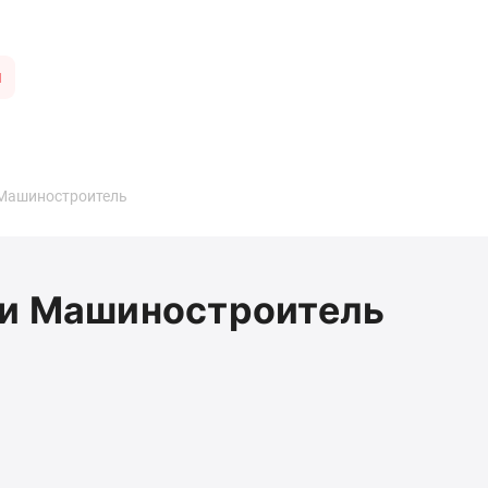
ы
 Машиностроитель
ии Машиностроитель