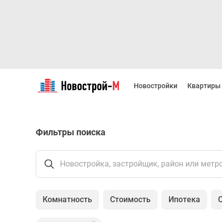
Новостройки
Квартиры
Новостройки
Квартиры
Ипотека
Новостройки
Москвы
Новостройки
Фильтры поиска
Подмосковья
Новостройки
Новой
Москвы
Новостройка, застройщик, район или метр
Готовые
новостройки
Новостройки
Комнатность
Стоимость
Ипотека
на
карте