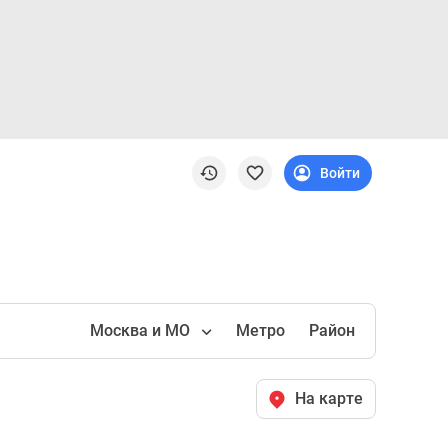
Войти
Москва и МО
Метро
Район
На карте