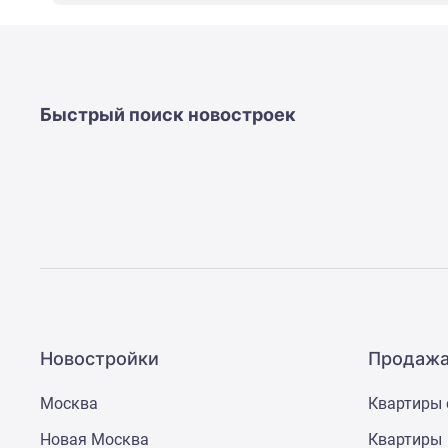
новостроек
Эксперты
и
авторы
О
проекте
Быстрый поиск новостроек
Контакты
Реклама
на
сайте
Vk
Дзен
Машино-
места
Апартаменты
#траншевая
ипотека
#рассрочка
Новостройки
Продажа
ИТ-
ипотека
Москва
Квартиры 
Квартиры
со
Новая Москва
Квартиры
скидками