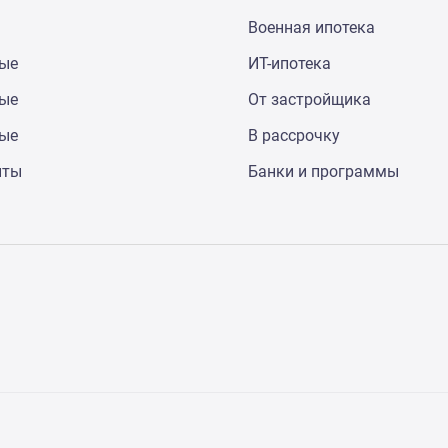
Военная ипотека
ные
ИТ-ипотека
ные
От застройщика
ные
В рассрочку
нты
Банки и программы