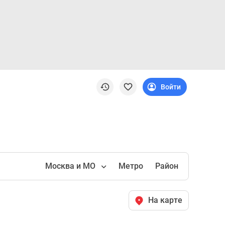
Войти
Москва и МО
Метро
Район
На карте