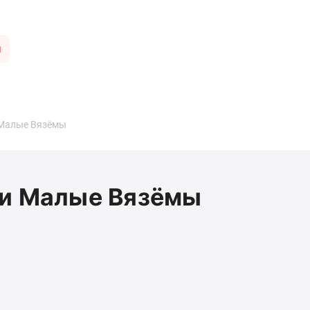
ы
 Малые Вязёмы
ии Малые Вязёмы