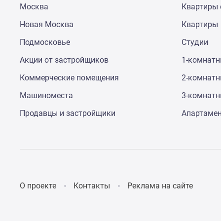
Москва
Квартиры 
до
41%
Новая Москва
Квартиры
Видео
360°
Подмосковье
Студии
новостроек
Субсидированная
Акции от застройщиков
1-комнат
застройщиком
Коммерческие помещения
2-комнат
Rutube
Поиск
Машиноместа
3-комнат
дома
в
Продавцы и застройщики
Апартаме
Москве
Программа
реновации
в
Москве
Новостройки
премиум-
О проекте
Контакты
Реклама на сайте
класса
Новостройки
бизнес-
класса