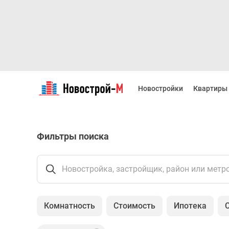
Новостройки
Квартиры
Новостройки
Квартиры
Ипотека
Новостройки
Москвы
Новостройки
Фильтры поиска
Подмосковья
Новостройки
Новой
Москвы
Новостройка, застройщик, район или метр
Готовые
новостройки
Новостройки
Комнатность
Стоимость
Ипотека
на
карте