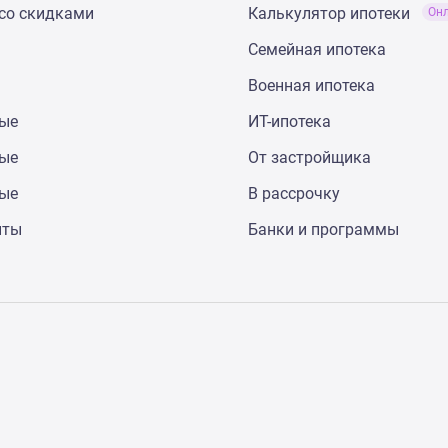
со скидками
Калькулятор ипотеки
Он
Семейная ипотека
Военная ипотека
ные
ИТ-ипотека
ные
От застройщика
ные
В рассрочку
нты
Банки и программы