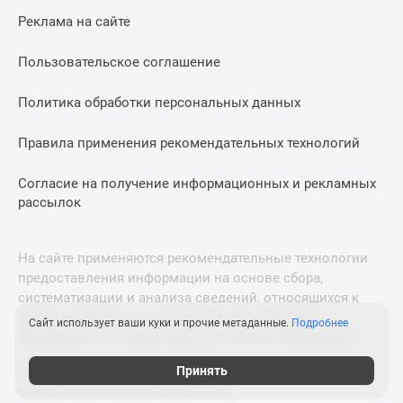
Дома
Реклама на сайте
и
коттеджи
Пользовательское соглашение
Коттеджные
поселки
Политика обработки персональных данных
в
Новой
Правила применения рекомендательных технологий
Москве
Согласие на получение информационных и рекламных
Готовые
рассылок
коттеджные
поселки
Строящиеся
На сайте применяются рекомендательные технологии
коттеджные
предоставления информации на основе сбора,
поселки
систематизации и анализа сведений, относящихся к
Коттеджные
предпочтениям пользователей сети «Интернет»,
Сайт использует ваши куки и прочие метаданные.
Подробнее
поселки
находящихся на территории Российской Федерации.
в
Принять
© 2011—2026 Новострой-М. Все права защищены. Всё,
лесу
что нужно знать о новостройках
Коттеджные