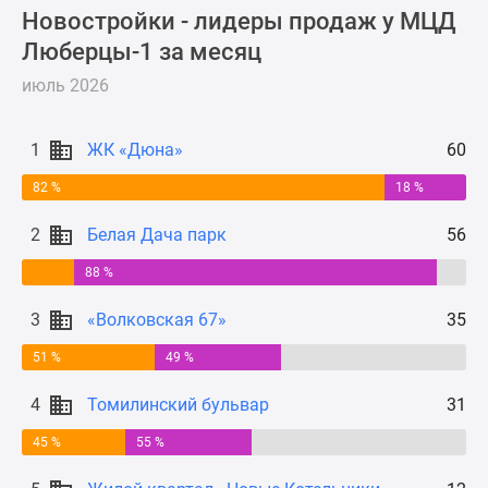
Новости
Новостройки - лидеры продаж у МЦД
недвижимости
Люберцы-1 за месяц
Мнение
июль 2026
эксперта
Аналитика
рынка
1
ЖК «Дюна»
60
Покупателю
82 %
18 %
Экспертиза
новостроек
2
Белая Дача парк
56
Эксперты
88 %
и
авторы
3
«Волковская 67»
35
О
проекте
51 %
49 %
Контакты
4
Томилинский бульвар
31
Реклама
на
45 %
55 %
сайте
Vk