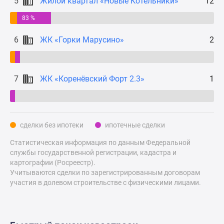
5
Жилой квартал «Новые Котельники»
12
Дзен
83 %
Машино-
места
6
ЖК «Горки Марусино»
2
Апартаменты
#траншевая
ипотека
7
ЖК «Коренёвский Форт 2.3»
1
#рассрочка
ИТ-
ипотека
Квартиры
сделки без ипотеки
ипотечные сделки
со
скидками
Статистическая информация по данным Федеральной
службы государственной регистрации, кадастра и
до
картографии (Росреестр).
41%
Учитываются сделки по зарегистрированным договорам
Видео
участия в долевом строительстве с физическими лицами.
360°
новостроек
Субсидированная