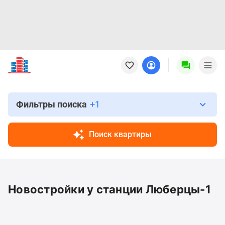
Новостройки
Квартиры
Ипотека
Новостройки
Москвы
Фильтры поиска
+1
Новостройки
Подмосковья
Поиск квартиры
Новостройки
Новой
Москвы
Готовые
Новостройки у станции Люберцы-1
новостройки
Новостройки
на
карте