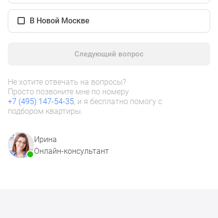
1-
комнатные
В Новой Москве
2-
комнатные
3-
Следующий вопрос
комнатные
Квартиры
Не хотите отвечать на вопросы?
на
Просто позвоните мне по номеру
карте
+7 (495) 147-54-35
, и я бесплатно помогу с
Ипотечный
подбором квартиры.
калькулятор
Семейная
Ирина
ипотека
Онлайн-консультант
Военная
ипотека
Банки
и
программы
Медиа