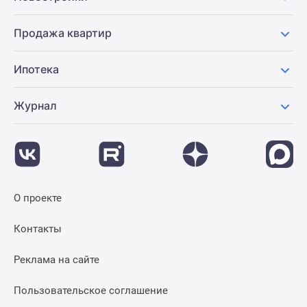
Новости
недвижимости
Продажа квартир
Мнение
эксперта
Ипотека
Аналитика
рынка
Журнал
Покупателю
Экспертиза
новостроек
Эксперты
и
авторы
О проекте
О
проекте
Контакты
Контакты
Реклама
Реклама на сайте
на
сайте
Пользовательское соглашение
Vk