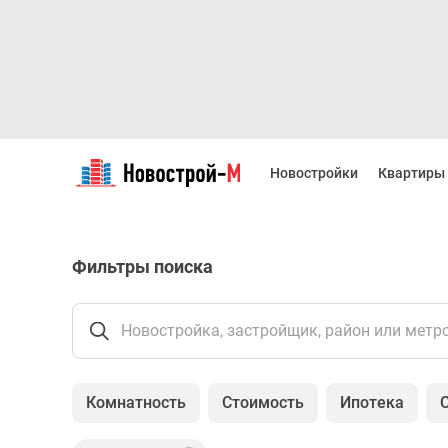
Новостройки
Квартиры
Новостройки
Квартиры
Ипотека
Новостройки
Москвы
Новостройки
Фильтры поиска
Подмосковья
Новостройки
Новой
Москвы
Новостройка, застройщик, район или метр
Готовые
новостройки
Новостройки
Комнатность
Стоимость
Ипотека
на
карте