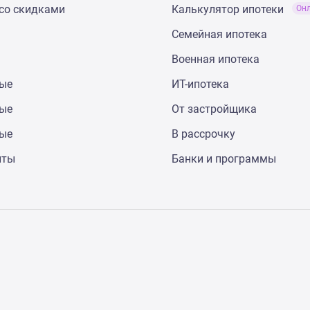
со скидками
Калькулятор ипотеки
Он
Семейная ипотека
Военная ипотека
ные
ИТ-ипотека
ные
От застройщика
ные
В рассрочку
нты
Банки и программы