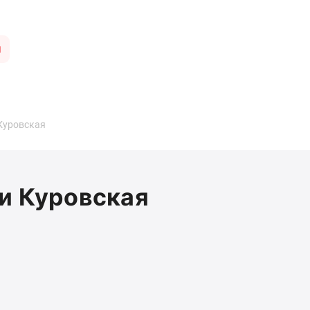
ы
Куровская
и Куровская