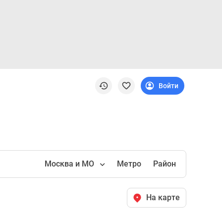
Войти
Москва и МО
Метро
Район
На карте