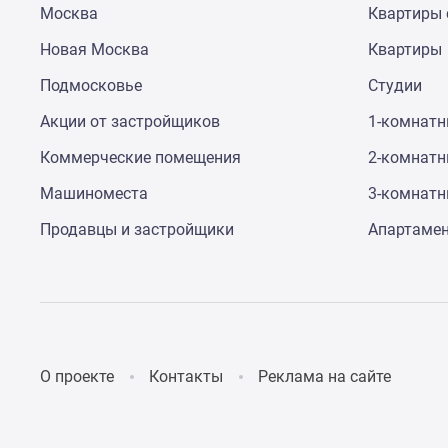
Москва
Квартиры 
до
41%
Новая Москва
Квартиры
Видео
360°
Подмосковье
Студии
новостроек
Субсидированная
Акции от застройщиков
1-комнат
застройщиком
Коммерческие помещения
2-комнат
Rutube
Поиск
Машиноместа
3-комнат
дома
в
Продавцы и застройщики
Апартаме
Москве
Программа
реновации
в
Москве
Новостройки
премиум-
О проекте
Контакты
Реклама на сайте
класса
Новостройки
бизнес-
класса