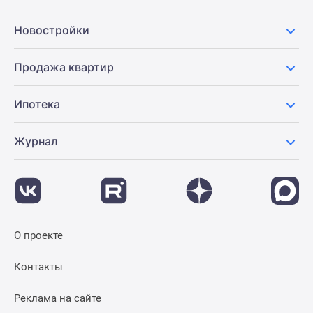
Новости
недвижимости
Новостройки
Мнение
эксперта
Продажа квартир
Аналитика
рынка
Ипотека
Покупателю
Экспертиза
Журнал
новостроек
Эксперты
и
авторы
О
проекте
О проекте
Контакты
Реклама
Контакты
на
сайте
Реклама на сайте
Vk