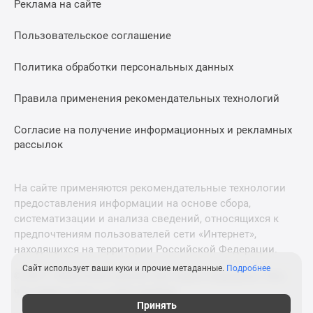
Реклама на сайте
Дзен
Машино-
Пользовательское соглашение
места
Апартаменты
Политика обработки персональных данных
#траншевая
Правила применения рекомендательных технологий
ипотека
#рассрочка
Согласие на получение информационных и рекламных
ИТ-
рассылок
ипотека
Квартиры
со
На сайте применяются рекомендательные технологии
скидками
предоставления информации на основе сбора,
до
систематизации и анализа сведений, относящихся к
41%
предпочтениям пользователей сети «Интернет»,
находящихся на территории Российской Федерации.
Видео
360°
Сайт использует ваши куки и прочие метаданные.
Подробнее
© 2011—2026 Новострой-М. Все права защищены. Всё,
новостроек
что нужно знать о новостройках
Субсидированная
Принять