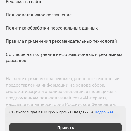
Реклама на сайте
Дзен
Машино-
Пользовательское соглашение
места
Апартаменты
Политика обработки персональных данных
#траншевая
Правила применения рекомендательных технологий
ипотека
#рассрочка
Согласие на получение информационных и рекламных
ИТ-
рассылок
ипотека
Квартиры
со
На сайте применяются рекомендательные технологии
скидками
предоставления информации на основе сбора,
до
систематизации и анализа сведений, относящихся к
41%
предпочтениям пользователей сети «Интернет»,
находящихся на территории Российской Федерации.
Видео
360°
Сайт использует ваши куки и прочие метаданные.
Подробнее
© 2011—2026 Новострой-М. Все права защищены. Всё,
новостроек
что нужно знать о новостройках
Субсидированная
Принять