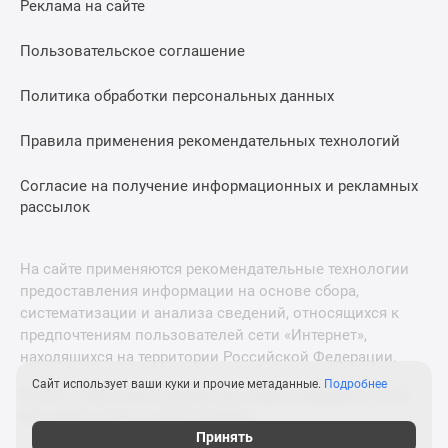
Реклама на сайте
Дзен
Машино-
Пользовательское соглашение
места
Апартаменты
Политика обработки персональных данных
#траншевая
Правила применения рекомендательных технологий
ипотека
#рассрочка
Согласие на получение информационных и рекламных
ИТ-
рассылок
ипотека
Квартиры
со
На сайте применяются рекомендательные технологии
скидками
предоставления информации на основе сбора,
до
систематизации и анализа сведений, относящихся к
41%
предпочтениям пользователей сети «Интернет»,
находящихся на территории Российской Федерации.
Видео
360°
Сайт использует ваши куки и прочие метаданные.
Подробнее
© 2011—2026 Новострой-М. Все права защищены. Всё,
новостроек
что нужно знать о новостройках
Субсидированная
Принять