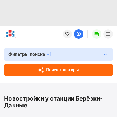
Новостройки
Квартиры
Ипотека
Новостройки
Москвы
Фильтры поиска
+1
Новостройки
Подмосковья
Поиск квартиры
Новостройки
Новой
Москвы
Готовые
Новостройки у станции Берёзки-
новостройки
Новостройки
Дачные
на
карте