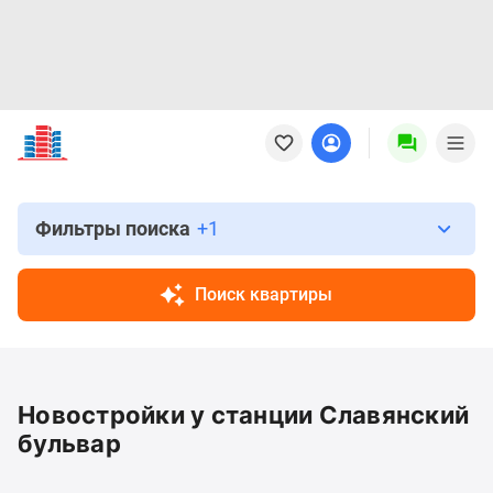
Новостройки
Квартиры
Ипотека
Новостройки
Москвы
Фильтры поиска
+1
Новостройки
Подмосковья
Поиск квартиры
Новостройки
Новой
Москвы
Готовые
Новостройки у станции Славянский
новостройки
Новостройки
бульвар
на
карте