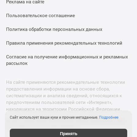
Реклама на сайте
Дзен
Машино-
Пользовательское соглашение
места
Апартаменты
Политика обработки персональных данных
#траншевая
Правила применения рекомендательных технологий
ипотека
#рассрочка
Согласие на получение информационных и рекламных
ИТ-
рассылок
ипотека
Квартиры
со
На сайте применяются рекомендательные технологии
скидками
предоставления информации на основе сбора,
до
систематизации и анализа сведений, относящихся к
41%
предпочтениям пользователей сети «Интернет»,
находящихся на территории Российской Федерации.
Видео
360°
Сайт использует ваши куки и прочие метаданные.
Подробнее
© 2011—2026 Новострой-М. Все права защищены. Всё,
новостроек
что нужно знать о новостройках
Субсидированная
Принять