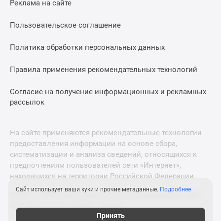
Реклама на сайте
Дзен
Машино-
Пользовательское соглашение
места
Апартаменты
Политика обработки персональных данных
#траншевая
Правила применения рекомендательных технологий
ипотека
#рассрочка
Согласие на получение информационных и рекламных
ИТ-
рассылок
ипотека
Квартиры
со
На сайте применяются рекомендательные технологии
скидками
предоставления информации на основе сбора,
до
систематизации и анализа сведений, относящихся к
41%
предпочтениям пользователей сети «Интернет»,
находящихся на территории Российской Федерации.
Видео
360°
Сайт использует ваши куки и прочие метаданные.
Подробнее
© 2011—2026 Новострой-М. Все права защищены. Всё,
новостроек
что нужно знать о новостройках
Субсидированная
Принять