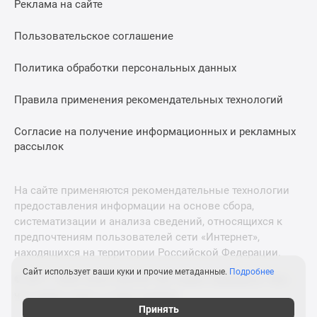
Реклама на сайте
Дзен
Машино-
Пользовательское соглашение
места
Апартаменты
Политика обработки персональных данных
#траншевая
Правила применения рекомендательных технологий
ипотека
#рассрочка
Согласие на получение информационных и рекламных
ИТ-
рассылок
ипотека
Квартиры
со
На сайте применяются рекомендательные технологии
скидками
предоставления информации на основе сбора,
до
систематизации и анализа сведений, относящихся к
41%
предпочтениям пользователей сети «Интернет»,
находящихся на территории Российской Федерации.
Видео
360°
Сайт использует ваши куки и прочие метаданные.
Подробнее
© 2011—2026 Новострой-М. Все права защищены. Всё,
новостроек
что нужно знать о новостройках
Субсидированная
Принять