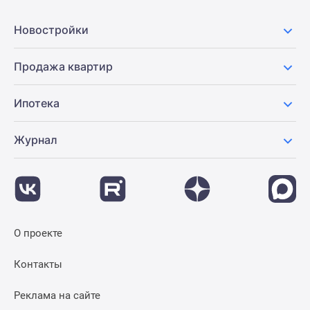
Новости
недвижимости
Новостройки
Мнение
эксперта
Продажа квартир
Аналитика
рынка
Ипотека
Покупателю
Экспертиза
Журнал
новостроек
Эксперты
и
авторы
О
проекте
О проекте
Контакты
Реклама
Контакты
на
сайте
Реклама на сайте
Vk