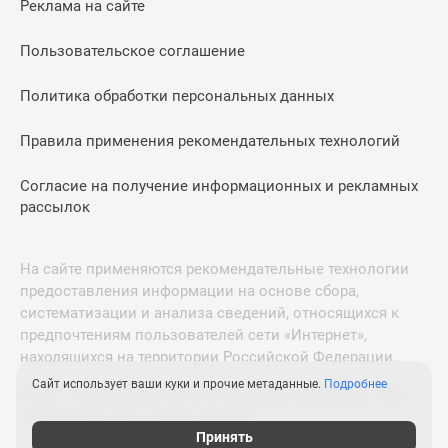
Реклама на сайте
Дзен
Машино-
Пользовательское соглашение
места
Апартаменты
Политика обработки персональных данных
#траншевая
Правила применения рекомендательных технологий
ипотека
#рассрочка
Согласие на получение информационных и рекламных
ИТ-
рассылок
ипотека
Квартиры
со
На сайте применяются рекомендательные технологии
скидками
предоставления информации на основе сбора,
до
систематизации и анализа сведений, относящихся к
41%
предпочтениям пользователей сети «Интернет»,
находящихся на территории Российской Федерации.
Видео
360°
Сайт использует ваши куки и прочие метаданные.
Подробнее
© 2011—2026 Новострой-М. Все права защищены. Всё,
новостроек
что нужно знать о новостройках
Субсидированная
Принять