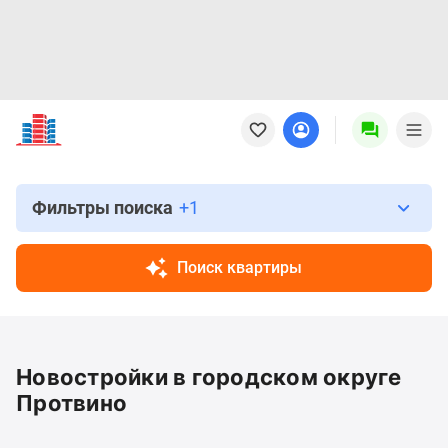
Новостройки
Квартиры
Ипотека
Новостройки
Москвы
Фильтры поиска
+1
Новостройки
Подмосковья
Поиск квартиры
Новостройки
Новой
Москвы
Готовые
Новостройки в городском округе
новостройки
Новостройки
Протвино
на
карте