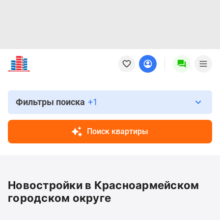
Новостройки
Квартиры
Ипотека
Новостройки
Москвы
Фильтры поиска
+1
Новостройки
Подмосковья
Поиск квартиры
Новостройки
Новой
Москвы
Готовые
Новостройки в Красноармейском
новостройки
Новостройки
городском округе
на
карте