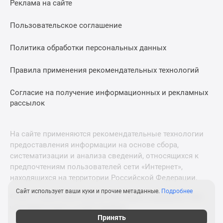
Реклама на сайте
Дзен
Машино-
Пользовательское соглашение
места
Апартаменты
Политика обработки персональных данных
#траншевая
Правила применения рекомендательных технологий
ипотека
#рассрочка
Согласие на получение информационных и рекламных
ИТ-
рассылок
ипотека
Квартиры
со
На сайте применяются рекомендательные технологии
скидками
предоставления информации на основе сбора,
до
систематизации и анализа сведений, относящихся к
41%
предпочтениям пользователей сети «Интернет»,
находящихся на территории Российской Федерации.
Видео
360°
Сайт использует ваши куки и прочие метаданные.
Подробнее
© 2011—2026 Новострой-М. Все права защищены. Всё,
новостроек
что нужно знать о новостройках
Субсидированная
Принять