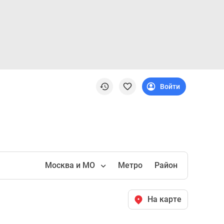
Войти
Москва и МО
Метро
Район
На карте