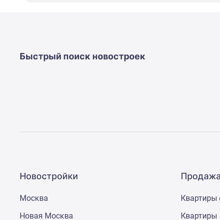
новостроек
Эксперты
и
авторы
О
проекте
Быстрый поиск новостроек
Контакты
Реклама
на
сайте
Vk
Дзен
Машино-
места
Апартаменты
#траншевая
ипотека
#рассрочка
Новостройки
Продажа
ИТ-
ипотека
Москва
Квартиры 
Квартиры
со
Новая Москва
Квартиры
скидками