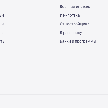
Военная ипотека
ные
ИТ-ипотека
ные
От застройщика
ные
В рассрочку
нты
Банки и программы