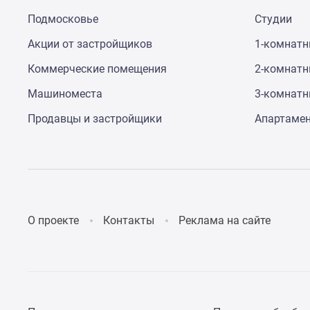
до
Подмосковье
Студии
41%
Видео
Акции от застройщиков
1-комнат
360°
новостроек
Коммерческие помещения
2-комнат
Субсидированная
Машиноместа
3-комнат
застройщиком
Rutube
Продавцы и застройщики
Апартаме
Поиск
дома
в
Москве
Программа
реновации
в
Москве
О проекте
Контакты
Реклама на сайте
Новостройки
премиум-
класса
Новостройки
бизнес-
класса