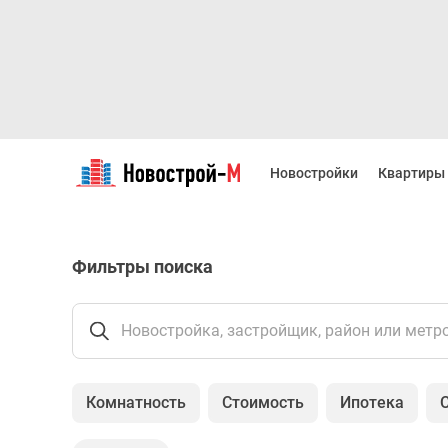
Новостройки
Квартиры
Новостройки
Квартиры
Ипотека
Новостройки
Москвы
Новостройки
Фильтры поиска
Подмосковья
Новостройки
Новой
Москвы
Новостройка, застройщик, район или метр
Готовые
новостройки
Новостройки
Комнатность
Стоимость
Ипотека
на
карте