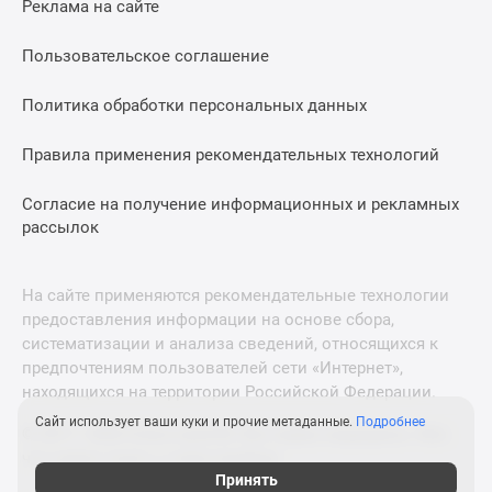
Реклама на сайте
Дзен
Машино-
Пользовательское соглашение
места
Апартаменты
Политика обработки персональных данных
#траншевая
Правила применения рекомендательных технологий
ипотека
#рассрочка
Согласие на получение информационных и рекламных
ИТ-
рассылок
ипотека
Квартиры
со
На сайте применяются рекомендательные технологии
скидками
предоставления информации на основе сбора,
до
систематизации и анализа сведений, относящихся к
41%
предпочтениям пользователей сети «Интернет»,
находящихся на территории Российской Федерации.
Видео
360°
Сайт использует ваши куки и прочие метаданные.
Подробнее
© 2011—2026 Новострой-М. Все права защищены. Всё,
новостроек
что нужно знать о новостройках
Субсидированная
Принять