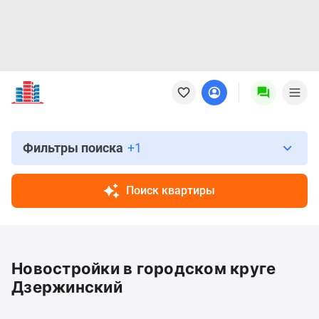
Новостройки
Квартиры
Ипотека
Новостройки
Москвы
Фильтры поиска
+1
Новостройки
Подмосковья
Поиск квартиры
Новостройки
Новой
Москвы
Готовые
Новостройки в городском круге
новостройки
Новостройки
Дзержинский
на
карте