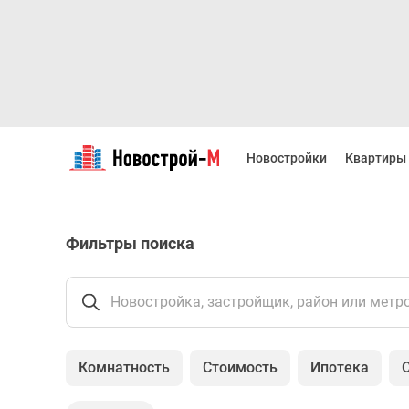
Новостройки
Квартиры
Новостройки
Квартиры
Ипотека
Новостройки
Москвы
Новостройки
Фильтры поиска
Подмосковья
Новостройки
Новой
Москвы
Новостройка, застройщик, район или метр
Готовые
новостройки
Новостройки
Комнатность
Стоимость
Ипотека
на
карте