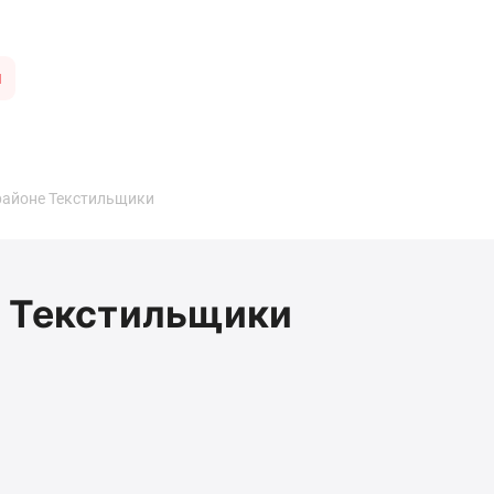
ы
районе Текстильщики
е Текстильщики