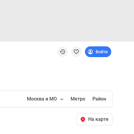
Войти
Москва и МО
Метро
Район
На карте