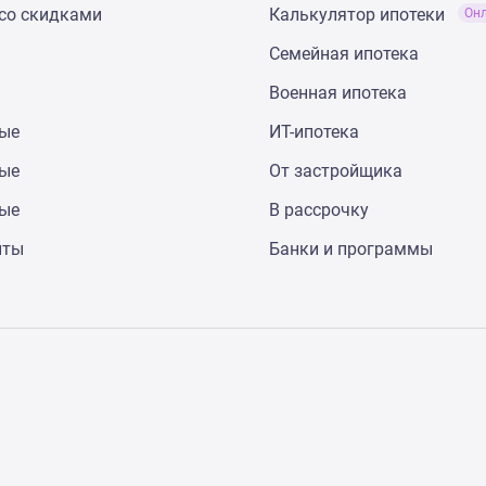
со скидками
Калькулятор ипотеки
Он
Семейная ипотека
Военная ипотека
ные
ИТ-ипотека
ные
От застройщика
ные
В рассрочку
нты
Банки и программы