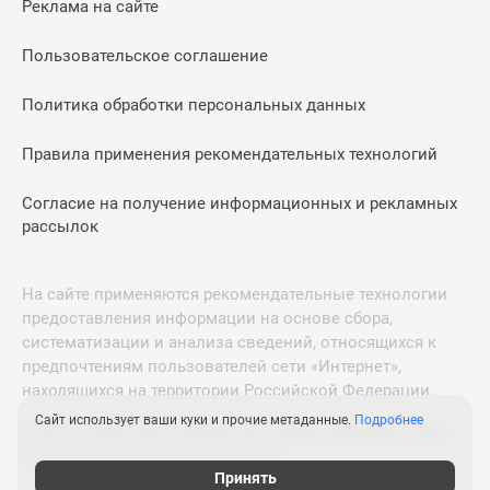
Реклама на сайте
Дзен
Машино-
Пользовательское соглашение
места
Апартаменты
Политика обработки персональных данных
#траншевая
Правила применения рекомендательных технологий
ипотека
#рассрочка
Согласие на получение информационных и рекламных
ИТ-
рассылок
ипотека
Квартиры
со
На сайте применяются рекомендательные технологии
скидками
предоставления информации на основе сбора,
до
систематизации и анализа сведений, относящихся к
41%
предпочтениям пользователей сети «Интернет»,
находящихся на территории Российской Федерации.
Видео
360°
Сайт использует ваши куки и прочие метаданные.
Подробнее
© 2011—2026 Новострой-М. Все права защищены. Всё,
новостроек
что нужно знать о новостройках
Субсидированная
Принять