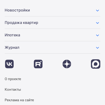
Новости
недвижимости
Новостройки
Мнение
эксперта
Продажа квартир
Аналитика
рынка
Ипотека
Покупателю
Экспертиза
Журнал
новостроек
Эксперты
и
авторы
О
проекте
О проекте
Контакты
Реклама
Контакты
на
сайте
Реклама на сайте
Vk