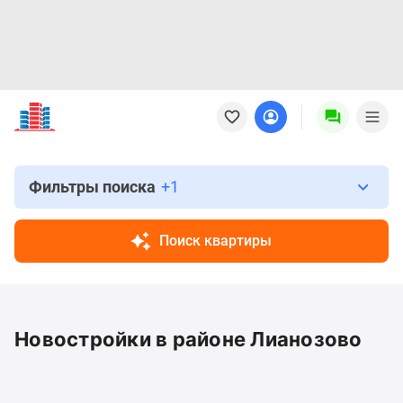
Новостройки
Квартиры
Ипотека
Новостройки
Москвы
Фильтры поиска
+1
Новостройки
Подмосковья
Поиск квартиры
Новостройки
Новой
Москвы
Готовые
Новостройки в районе Лианозово
новостройки
Новостройки
на
карте