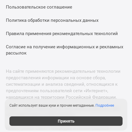
Дзен
Пользовательское соглашение
Машино-
Политика обработки персональных данных
места
Апартаменты
Правила применения рекомендательных технологий
#траншевая
ипотека
Согласие на получение информационных и рекламных
#рассрочка
рассылок
ИТ-
ипотека
Квартиры
На сайте применяются рекомендательные технологии
со
предоставления информации на основе сбора,
систематизации и анализа сведений, относящихся к
скидками
предпочтениям пользователей сети «Интернет»,
до
находящихся на территории Российской Федерации.
41%
Видео
Сайт использует ваши куки и прочие метаданные.
Подробнее
© 2011—2026 Новострой-М. Все права защищены. Всё,
360°
что нужно знать о новостройках
новостроек
Принять
Субсидированная
Новостройки Санкт-Петербурга и Ленинградской