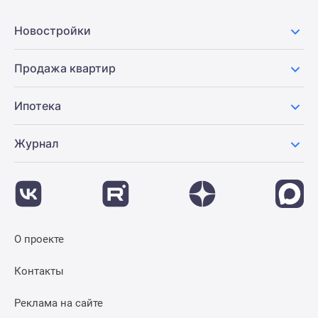
Новости
недвижимости
Новостройки
Мнение
эксперта
Продажа квартир
Аналитика
рынка
Ипотека
Покупателю
Экспертиза
Журнал
новостроек
Эксперты
и
авторы
О
проекте
О проекте
Контакты
Реклама
Контакты
на
сайте
Реклама на сайте
Vk