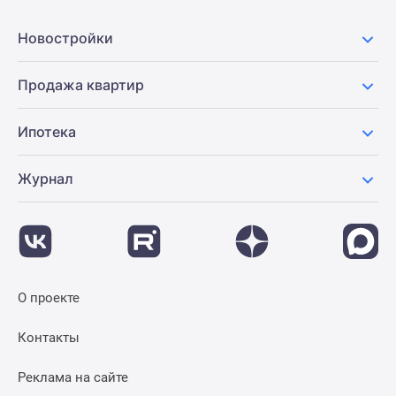
Новости
недвижимости
Новостройки
Мнение
эксперта
Продажа квартир
Аналитика
рынка
Ипотека
Покупателю
Экспертиза
Журнал
новостроек
Эксперты
и
авторы
О
проекте
О проекте
Контакты
Реклама
Контакты
на
сайте
Реклама на сайте
Vk