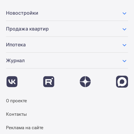
Новости
недвижимости
Новостройки
Мнение
эксперта
Продажа квартир
Аналитика
рынка
Ипотека
Покупателю
Экспертиза
Журнал
новостроек
Эксперты
и
авторы
О
проекте
О проекте
Контакты
Реклама
Контакты
на
сайте
Реклама на сайте
Vk